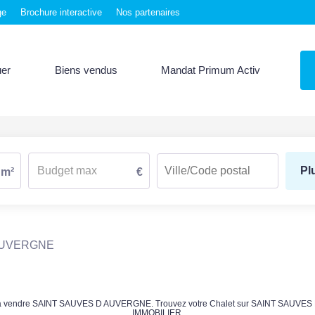
ge
Brochure interactive
Nos partenaires
uer
Biens vendus
Mandat Primum Activ
Pl
m²
€
AUVERGNE
alet à vendre SAINT SAUVES D AUVERGNE. Trouvez votre Chalet sur SAINT SAU
IMMOBILIER.