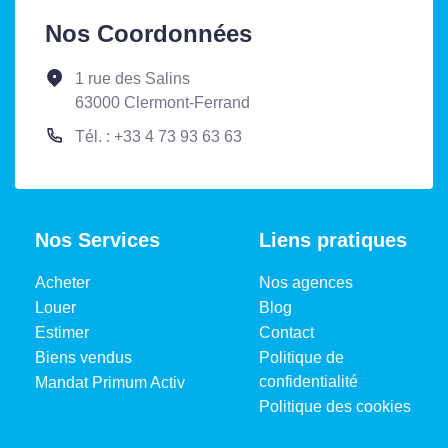
Nos Coordonnées
1 rue des Salins
63000 Clermont-Ferrand
Tél. : +33 4 73 93 63 63
Nos Services
Liens pratiques
Acheter
Nos agences
Louer
Blog
Estimer
Contact
Biens vendus
Politique de
confidentialité
Mandat Primum Activ
Politique des cookies