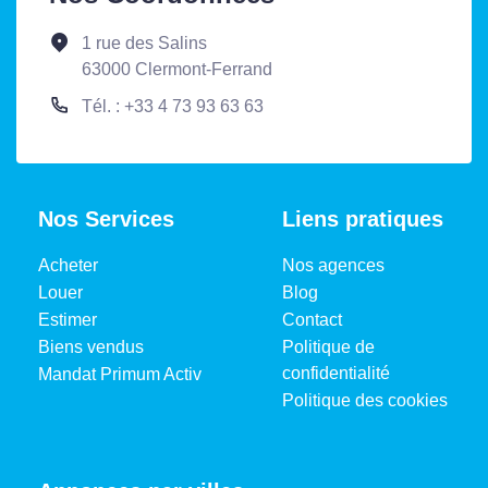
1 rue des Salins
63000 Clermont-Ferrand
Tél. : +33 4 73 93 63 63
Nos Services
Liens pratiques
Acheter
Nos agences
Louer
Blog
Estimer
Contact
Biens vendus
Politique de
confidentialité
Mandat Primum Activ
Politique des cookies