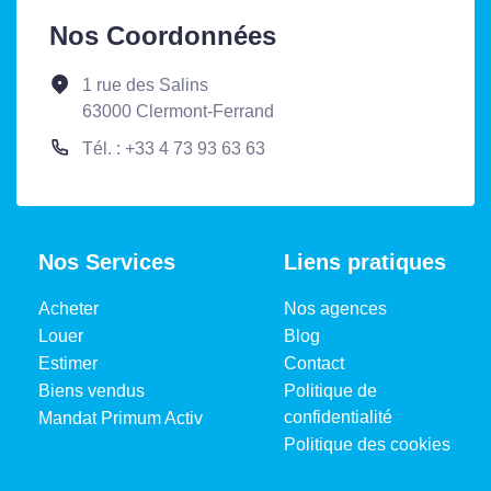
Nos Coordonnées
1 rue des Salins
63000 Clermont-Ferrand
Tél. : +33 4 73 93 63 63
Nos Services
Liens pratiques
Acheter
Nos agences
Louer
Blog
Estimer
Contact
Biens vendus
Politique de
confidentialité
Mandat Primum Activ
Politique des cookies