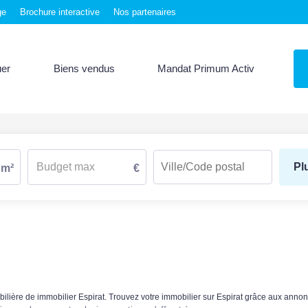
ge
Brochure interactive
Nos partenaires
uer
Biens vendus
Mandat Primum Activ
Pl
m²
€
obilière de immobilier Espirat. Trouvez votre immobilier sur Espirat grâce aux a