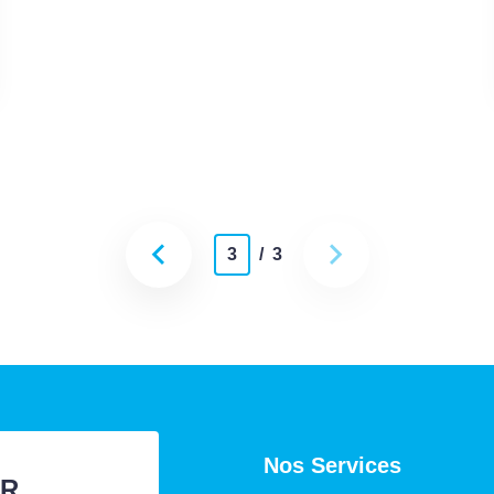
3
/ 3
Nos Services
ER