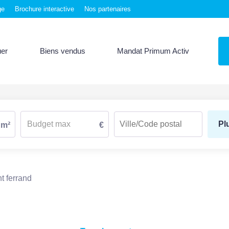
ge
Brochure interactive
Nos partenaires
uer
Biens vendus
Mandat Primum Activ
Pl
m²
€
t ferrand