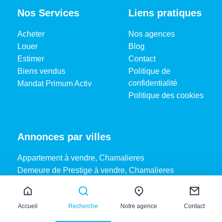
Nos Services
Liens pratiques
Acheter
Nos agences
Louer
Blog
Estimer
Contact
Biens vendus
Politique de
confidentialité
Mandat Primum Activ
Politique des cookies
Annonces par villes
Appartement à vendre, Chamalieres
Demeure de Prestige à vendre, Chamalieres
Fonds de commerce à vendre, Clermont ferrand
Maison de maître à vendre, Mur sur allier
Accueil
Recherche
Notre agence
Contact
Maison à louer, Combronde
Appartement à louer, Clermont ferrand