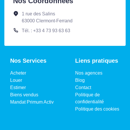
Nos Coordonnées
1 rue des Salins
63000 Clermont-Ferrand
Tél. : +33 4 73 93 63 63
Nos Services
Liens pratiques
Acheter
Nos agences
Louer
Blog
Estimer
Contact
Biens vendus
Politique de
confidentialité
Mandat Primum Activ
Politique des cookies