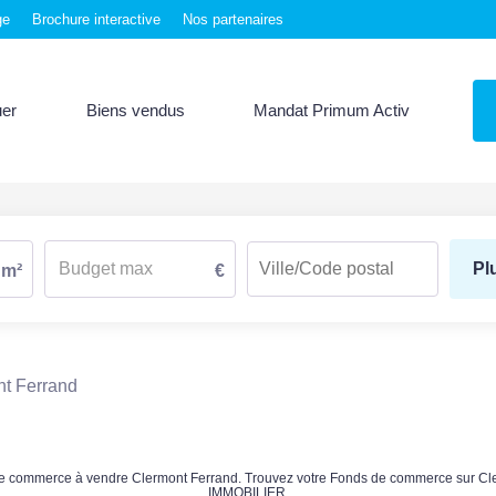
ge
Brochure interactive
Nos partenaires
uer
Biens vendus
Mandat Primum Activ
Pl
m²
€
t Ferrand
s de commerce à vendre Clermont Ferrand. Trouvez votre Fonds de commerce sur 
IMMOBILIER.