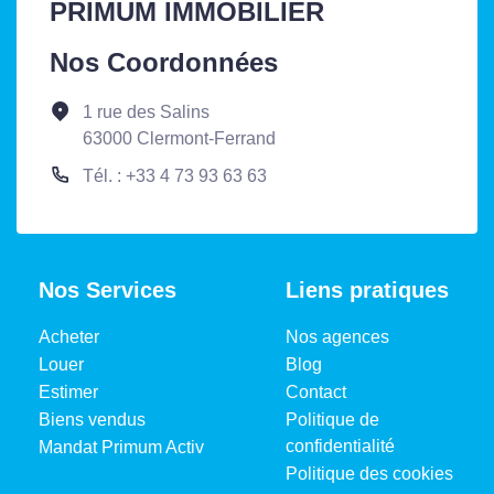
PRIMUM IMMOBILIER
Nos Coordonnées
1 rue des Salins
63000 Clermont-Ferrand
Tél. : +33 4 73 93 63 63
Nos Services
Liens pratiques
Acheter
Nos agences
Louer
Blog
Estimer
Contact
Biens vendus
Politique de
confidentialité
Mandat Primum Activ
Politique des cookies