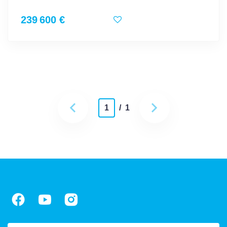
239 600 €
1
/ 1