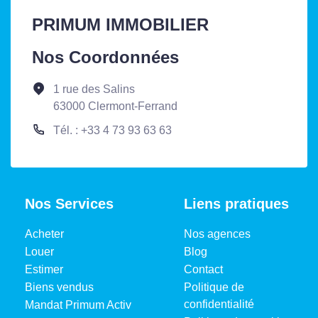
PRIMUM IMMOBILIER
Nos Coordonnées
1 rue des Salins
63000 Clermont-Ferrand
Tél. : +33 4 73 93 63 63
Nos Services
Liens pratiques
Acheter
Nos agences
Louer
Blog
Estimer
Contact
Biens vendus
Politique de
confidentialité
Mandat Primum Activ