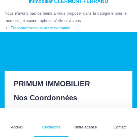
Immobilier CLERMONT-FERRAND
Nous n'avons pas de biens à vous proposer dans la catégorie pour le
moment , plusieurs options s'offrent à vous :
Transmettez-nous votre demande
PRIMUM IMMOBILIER
Nos Coordonnées
1 rue des Salins
63000 Clermont-Ferrand
Accueil
Recherche
Notre agence
Contact
Tél. : +33 4 73 93 63 63