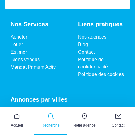
Nos Services
Liens pratiques
Acheter
Nos agences
Louer
Blog
Estimer
Contact
Biens vendus
Politique de
confidentialité
Mandat Primum Activ
Politique des cookies
Annonces par villes
Maison à vendre, Aubiere
Demeure de Prestige à vendre, Chamalieres
Accueil
Recherche
Notre agence
Contact
Terrain à vendre, Charmeil
Chalet à vendre, Mont dore