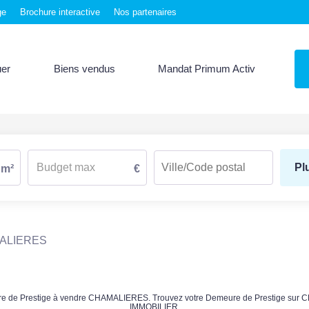
ge
Brochure interactive
Nos partenaires
uer
Biens vendus
Mandat Primum Activ
Pl
m²
€
ALIERES
meure de Prestige à vendre CHAMALIERES. Trouvez votre Demeure de Prestige s
IMMOBILIER.