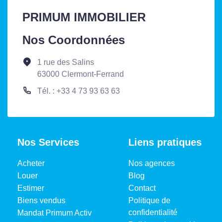
PRIMUM IMMOBILIER
Nos Coordonnées
1 rue des Salins
63000 Clermont-Ferrand
Tél. : +33 4 73 93 63 63
Nos Services
Liens pratiques
Acheter
Nos agences
Louer
Blog
Estimer
Contact
Biens vendus
Politique de
confidentialité
Mandat Primum Activ