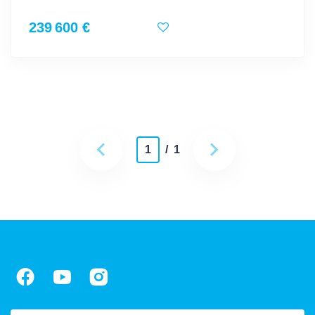
239 600 €
1
/ 1