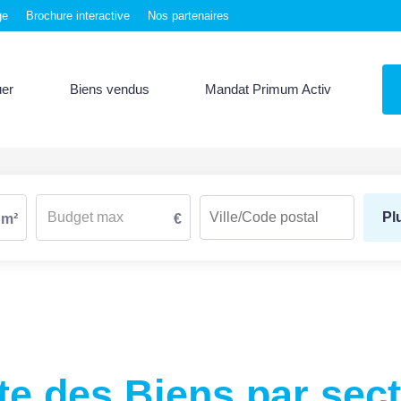
ge
Brochure interactive
Nos partenaires
uer
Biens vendus
Mandat Primum Activ
Pl
m²
€
te des Biens par sec