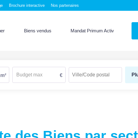
ge
Brochure interactive
Nos partenaires
uer
Biens vendus
Mandat Primum Activ
Pl
m²
€
te des Biens par sec