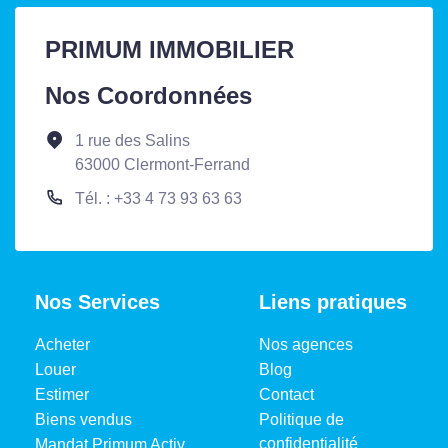
PRIMUM IMMOBILIER
Nos Coordonnées
1 rue des Salins
63000 Clermont-Ferrand
Tél. : +33 4 73 93 63 63
Nos Services
Liens pratiques
Acheter
Nos agences
Louer
Blog
Estimer
Contact
Biens vendus
Politique de
confidentialité
Mandat Primum Activ