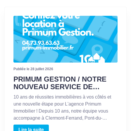
Publiée le 28 juillet 2026
PRIMUM GESTION / NOTRE
NOUVEAU SERVICE DE
GESTION LOCATIVE DANS LE
10 ans de réussites immobilières à vos côtés et
PUY-DE-DÔME (63)
une nouvelle étape pour L'agence Primum
Immobilier ! Depuis 10 ans, notre équipe vous
accompagne à Clermont-Ferrand, Pont-du-
Château et dans l'ensemble du département du
Lire la suite