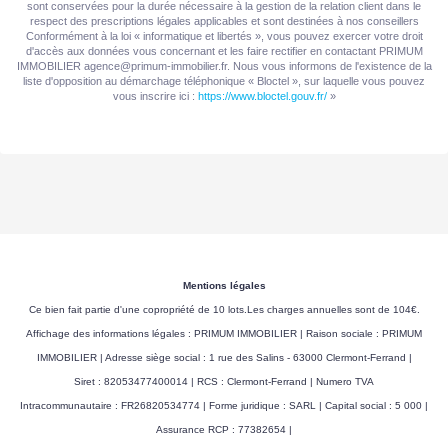
sont conservées pour la durée nécessaire à la gestion de la relation client dans le
respect des prescriptions légales applicables et sont destinées à nos conseillers
Conformément à la loi « informatique et libertés », vous pouvez exercer votre droit
d'accès aux données vous concernant et les faire rectifier en contactant PRIMUM
IMMOBILIER agence@primum-immobilier.fr. Nous vous informons de l'existence de la
liste d'opposition au démarchage téléphonique « Bloctel », sur laquelle vous pouvez
vous inscrire ici :
https://www.bloctel.gouv.fr/
»
Mentions légales
Ce bien fait partie d'une copropriété de 10 lots.Les charges annuelles sont de 104€.
Affichage des informations légales : PRIMUM IMMOBILIER | Raison sociale : PRIMUM
IMMOBILIER | Adresse siège social : 1 rue des Salins - 63000 Clermont-Ferrand |
Siret : 82053477400014 | RCS : Clermont-Ferrand | Numero TVA
Intracommunautaire : FR26820534774 | Forme juridique : SARL | Capital social : 5 000 |
Assurance RCP : 77382654 |