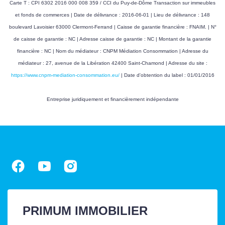
Carte T : CPI 6302 2016 000 008 359 / CCI du Puy-de-Dôme Transaction sur immeubles
et fonds de commerces | Date de délivrance : 2016-06-01 | Lieu de délivrance : 148
boulevard Lavoisier 63000 Clermont-Ferrand | Caisse de garantie financière : FNAIM. | N°
de caisse de garantie : NC | Adresse caisse de garantie : NC | Montant de la garantie
financière : NC | Nom du médiateur : CNPM Médiation Consommation | Adresse du
médiateur : 27, avenue de la Libération 42400 Saint-Chamond | Adresse du site :
https://www.cnpm-mediation-consommation.eu/
| Date d'obtention du label : 01/01/2016
Entreprise juridiquement et financièrement indépendante
PRIMUM IMMOBILIER