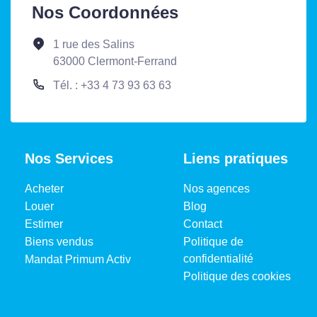
Nos Coordonnées
1 rue des Salins
63000 Clermont-Ferrand
Tél. : +33 4 73 93 63 63
Nos Services
Liens pratiques
Acheter
Nos agences
Louer
Blog
Estimer
Contact
Biens vendus
Politique de
confidentialité
Mandat Primum Activ
Politique des cookies