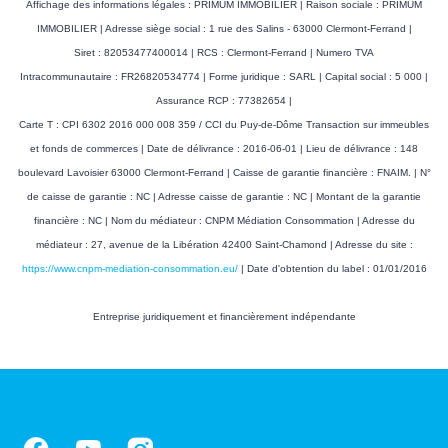
Affichage des informations légales : PRIMUM IMMOBILIER | Raison sociale : PRIMUM
IMMOBILIER | Adresse siège social : 1 rue des Salins - 63000 Clermont-Ferrand |
Siret : 82053477400014 | RCS : Clermont-Ferrand | Numero TVA
Intracommunautaire : FR26820534774 | Forme juridique : SARL | Capital social : 5 000 |
Assurance RCP : 77382654 |
Carte T : CPI 6302 2016 000 008 359 / CCI du Puy-de-Dôme Transaction sur immeubles
et fonds de commerces | Date de délivrance : 2016-06-01 | Lieu de délivrance : 148
boulevard Lavoisier 63000 Clermont-Ferrand | Caisse de garantie financière : FNAIM. | N°
de caisse de garantie : NC | Adresse caisse de garantie : NC | Montant de la garantie
financière : NC | Nom du médiateur : CNPM Médiation Consommation | Adresse du
médiateur : 27, avenue de la Libération 42400 Saint-Chamond | Adresse du site :
https://www.cnpm-mediation-consommation.eu/
| Date d'obtention du label : 01/01/2016
Entreprise juridiquement et financièrement indépendante