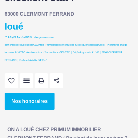
63000 CLERMONT FERRAND
loué
**
Loyer €700/mois
charges comprises
|
dont charges récupérables: €130/mois (Provisionnelles mensuelles avec régularisation annuelle)
Honoraires charge
|
|
locataire: €410 TTC
dont honoraires d'état des lieux: €150 TTC
Dépôt de garantie: €1 140
63000 CLERMONT
|
FERRAND
Surface habitable: 51.96m²
Nos honoraires
- ON A LOUÉ CHEZ PRIMUM IMMOBILIER