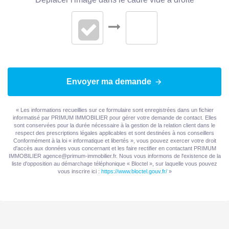
Date d'établissement
23/06/2026
Etat des Risques et
Pollutions(ERP)
Soumis à l'affichage
Oui
du DPE
Envoyer ma demande
Date établissement
23/06/2026
Diagnostic
« Les informations recueillies sur ce formulaire sont enregistrées dans un fichier
Energétique
informatisé par PRIMUM IMMOBILIER pour gérer votre demande de contact. Elles
sont conservées pour la durée nécessaire à la gestion de la relation client dans le
respect des prescriptions légales applicables et sont destinées à nos conseillers
Consommation
C
Conformément à la loi « informatique et libertés », vous pouvez exercer votre droit
d'accès aux données vous concernant et les faire rectifier en contactant PRIMUM
énergie primaire
IMMOBILIER agence@primum-immobilier.fr. Nous vous informons de l'existence de la
liste d'opposition au démarchage téléphonique « Bloctel », sur laquelle vous pouvez
vous inscrire ici :
https://www.bloctel.gouv.fr/
»
Valeur
172 kWh/m2 par an
consommation
énergie primaire
Valeur
90 kWh/m2 par an