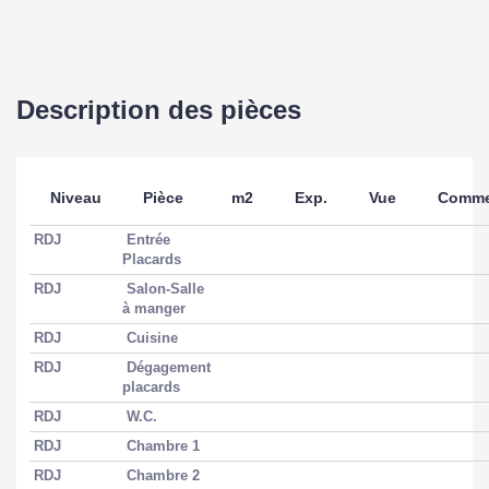
Surface
105 m2
Surface terrain
589 m2
Description des pièces
EXTÉRIEUR
Niveau
Pièce
m2
Exp.
Vue
Comme
Jardin
Oui
RDJ
Entrée
Placards
Année construction
1983
RDJ
Salon-Salle
à manger
Forme Toiture
Toit pente
RDJ
Cuisine
RDJ
Dégagement
Neuf - Ancien
Récent
placards
RDJ
W.C.
Etat général
Très bon état
RDJ
Chambre 1
Etat extérieur
Très bon
RDJ
Chambre 2