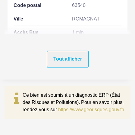
Code postal
63540
Ville
ROMAGNAT
Accès Bus
1 min
ASPECTS FINANCIERS
Tout afficher
Prix
392000 EUR
Bien soumis à
Non
l'encadrement des
Ce bien est soumis à un diagnostic ERP (État
loyers
des Risques et Pollutions). Pour en savoir plus,
rendez-vous sur
https://www.georisques.gouv.fr/
SURFACES