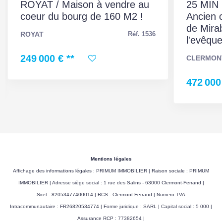
ROYAT / Maison à vendre au
Interphone
Non
25 MIN
coeur du bourg de 160 M2 !
Ancien 
Digicode
Non
de Mira
ROYAT
Réf. 1536
l'evêque
Visiophone
Non
249 000 €
**
CLERMON
Portail électrique
Oui
472 000
Accès PMR
Non
Sous-sol
Non
Panneau Solaire
Non
Gardien
Non
Mentions légales
Affichage des informations légales : PRIMUM IMMOBILIER | Raison sociale : PRIMUM
IMMOBILIER | Adresse siège social : 1 rue des Salins - 63000 Clermont-Ferrand |
MANDAT
Siret : 82053477400014 | RCS : Clermont-Ferrand | Numero TVA
Intracommunautaire : FR26820534774 | Forme juridique : SARL | Capital social : 5 000 |
Assurance RCP : 77382654 |