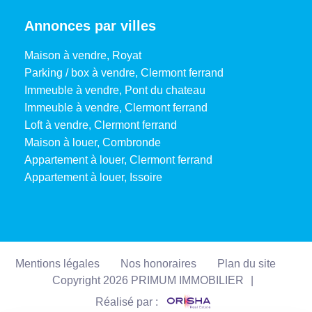
pour un usage
Annonces par villes
standard
Maison à vendre, Royat
Montant maximum
4690 EUR
Parking / box à vendre, Clermont ferrand
estimé des dépenses
Immeuble à vendre, Pont du chateau
annuelles d'énergie
Immeuble à vendre, Clermont ferrand
pour un usage
Loft à vendre, Clermont ferrand
standard
Maison à louer, Combronde
Surface de référence
127.82
Appartement à louer, Clermont ferrand
Appartement à louer, Issoire
CLASSES DPE/GES
Mentions légales
Nos honoraires
Plan du site
Copyright 2026 PRIMUM IMMOBILIER
|
Réalisé par :