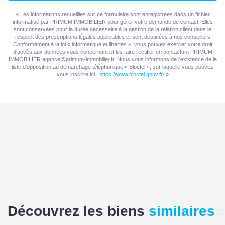
INTÉRIEUR
« Les informations recueillies sur ce formulaire sont enregistrées dans un fichier
informatisé par PRIMUM IMMOBILIER pour gérer votre demande de contact. Elles
sont conservées pour la durée nécessaire à la gestion de la relation client dans le
Nombre pièces
5
respect des prescriptions légales applicables et sont destinées à nos conseillers
Conformément à la loi « informatique et libertés », vous pouvez exercer votre droit
d'accès aux données vous concernant et les faire rectifier en contactant PRIMUM
Chambres
3
IMMOBILIER agence@primum-immobilier.fr. Nous vous informons de l'existence de la
liste d'opposition au démarchage téléphonique « Bloctel », sur laquelle vous pouvez
vous inscrire ici :
https://www.bloctel.gouv.fr/
»
Chambre RDC
1
Salle(s) d'eau
2
WC
2
Cuisine
Indépendante
Exposition Séjour
NORD OUEST
Séjour Double
Oui
Découvrez les biens
similaires
Type Chauffage
Individuel