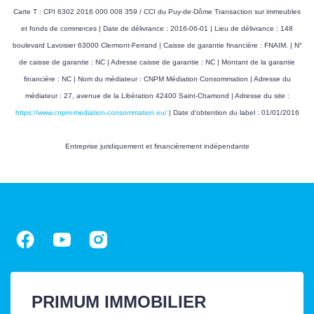
Disponibilité
23/06/2026
Carte T : CPI 6302 2016 000 008 359 / CCI du Puy-de-Dôme Transaction sur immeubles
et fonds de commerces | Date de délivrance : 2016-06-01 | Lieu de délivrance : 148
boulevard Lavoisier 63000 Clermont-Ferrand | Caisse de garantie financière : FNAIM. | N°
DIAGNOSTICS
de caisse de garantie : NC | Adresse caisse de garantie : NC | Montant de la garantie
financière : NC | Nom du médiateur : CNPM Médiation Consommation | Adresse du
médiateur : 27, avenue de la Libération 42400 Saint-Chamond | Adresse du site :
Concerné par un Etat
Non
https://www.cnpm-mediation-consommation.eu/
| Date d'obtention du label : 01/01/2016
des Risques et
Pollutions (ERP)
Entreprise juridiquement et financièrement indépendante
Soumis à l'affichage
Oui
du DPE
Date établissement
19/06/2026
Diagnostic
Energétique
Consommation
E
énergie finale
PRIMUM IMMOBILIER