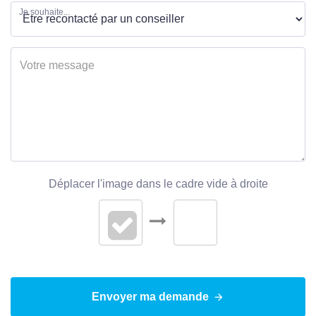
Je souhaite...
Année construction
1960
Forme Toiture
Toit pente
Neuf - Ancien
Ancien
Etat général
Bon Etat
Vis à Vis
Non
Etat extérieur
Bon
Déplacer l'image dans le cadre vide à droite
Fenêtres
PVC Double Vitrage
Volets
Bois
Assainissement
Tout à l'égout
Envoyer ma demande