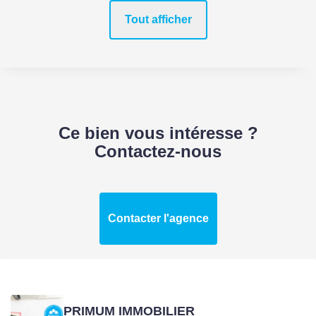
Accès Bus
1 min
Tout afficher
Accès Tramway
5 min
ASPECTS FINANCIERS
Ce bien vous intéresse ?
Prix
337000 EUR
Contactez-nous
Bien soumis à
Non
l'encadrement des
loyers
Contacter l'agence
Taxe Foncière
1818 EUR
COPROPRIÉTÉ
PRIMUM IMMOBILIER