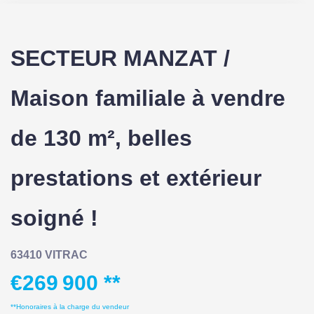
SECTEUR MANZAT /
Maison familiale à vendre
de 130 m², belles
prestations et extérieur
soigné !
63410 VITRAC
€269 900
**
**
Honoraires à la charge du vendeur