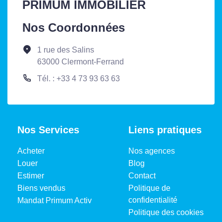
PRIMUM IMMOBILIER
Nos Coordonnées
1 rue des Salins
63000 Clermont-Ferrand
Tél. : +33 4 73 93 63 63
Nos Services
Liens pratiques
Acheter
Nos agences
Louer
Blog
Estimer
Contact
Biens vendus
Politique de
confidentialité
Mandat Primum Activ
Politique des cookies