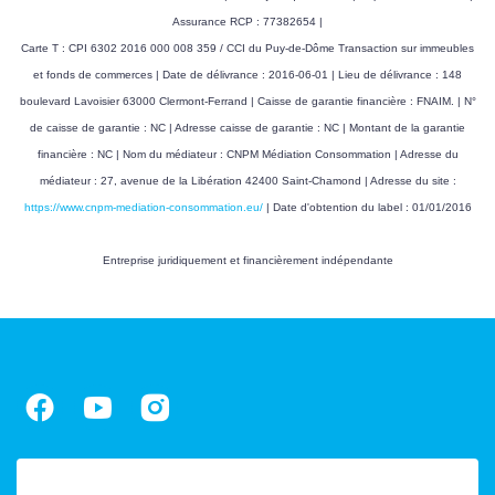
Assurance RCP : 77382654 |
Carte T : CPI 6302 2016 000 008 359 / CCI du Puy-de-Dôme Transaction sur immeubles
et fonds de commerces | Date de délivrance : 2016-06-01 | Lieu de délivrance : 148
boulevard Lavoisier 63000 Clermont-Ferrand | Caisse de garantie financière : FNAIM. | N°
de caisse de garantie : NC | Adresse caisse de garantie : NC | Montant de la garantie
financière : NC | Nom du médiateur : CNPM Médiation Consommation | Adresse du
médiateur : 27, avenue de la Libération 42400 Saint-Chamond | Adresse du site :
https://www.cnpm-mediation-consommation.eu/
| Date d'obtention du label : 01/01/2016
Entreprise juridiquement et financièrement indépendante