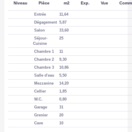
Niveau
Pièce
m2
Exp.
Vue
Comme
Surface terrain
900 m2
Entrée
11,64
Dégagement
5,87
INTÉRIEUR
Salon
33,60
Séjour-
25
Cuisine
Nombre pièces
5
Chambre 1
11
Chambre 2
9,30
Chambres
3
Chambre 3
10,86
Salle d'eau
5,50
MANDAT
Mezzanine
14,20
Cellier
1,85
W.C.
0,80
Disponibilité
09/03/2026
Garage
31
Grenier
20
DIAGNOSTICS
Cave
10