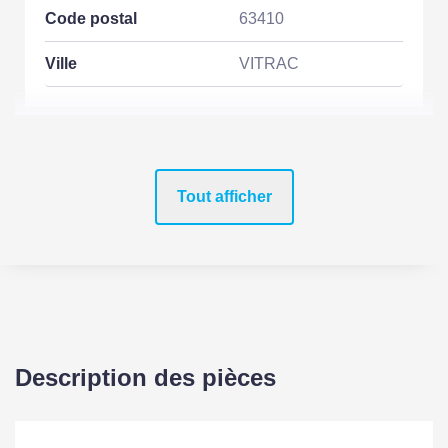
Code postal
63410
Ville
VITRAC
ASPECTS FINANCIERS
Tout afficher
Prix
269900 EUR
Bien soumis à
Non
l'encadrement des
loyers
SURFACES
Description des pièces
Surface
130 m2