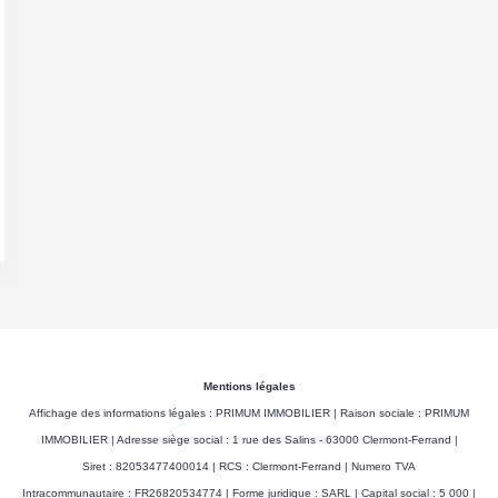
Mentions légales
Affichage des informations légales : PRIMUM IMMOBILIER | Raison sociale : PRIMUM
IMMOBILIER | Adresse siège social : 1 rue des Salins - 63000 Clermont-Ferrand |
Siret : 82053477400014 | RCS : Clermont-Ferrand | Numero TVA
Intracommunautaire : FR26820534774 | Forme juridique : SARL | Capital social : 5 000 |