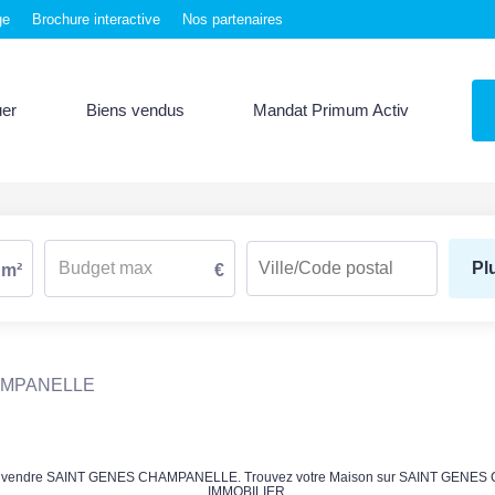
ge
Brochure interactive
Nos partenaires
uer
Biens vendus
Mandat Primum Activ
Pl
m²
€
AMPANELLE
ison à vendre SAINT GENES CHAMPANELLE. Trouvez votre Maison sur SAINT GEN
IMMOBILIER.