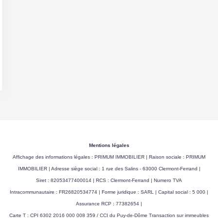
Mentions légales
Affichage des informations légales : PRIMUM IMMOBILIER | Raison sociale : PRIMUM
IMMOBILIER | Adresse siège social : 1 rue des Salins - 63000 Clermont-Ferrand |
Siret : 82053477400014 | RCS : Clermont-Ferrand | Numero TVA
Intracommunautaire : FR26820534774 | Forme juridique : SARL | Capital social : 5 000 |
Assurance RCP : 77382654 |
Carte T : CPI 6302 2016 000 008 359 / CCI du Puy-de-Dôme Transaction sur immeubles