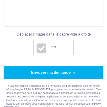
Montant maximum
1940 EUR
estimé des dépenses
annuelles d'énergie
pour un usage
standard
Déplacer l'image dans le cadre vide à droite
Surface de référence
225
CLASSES DPE/GES
Envoyer ma demande
« Les informations recueillies sur ce formulaire sont enregistrées dans un fichier
informatisé par PRIMUM IMMOBILIER pour gérer votre demande de contact. Elles
sont conservées pour la durée nécessaire à la gestion de la relation client dans le
respect des prescriptions légales applicables et sont destinées à nos conseillers
Conformément à la loi « informatique et libertés », vous pouvez exercer votre droit
d'accès aux données vous concernant et les faire rectifier en contactant PRIMUM