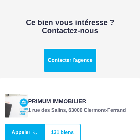
DIAGNOSTICS
Ce bien vous intéresse ?
Concerné par un Etat
Non
Contactez-nous
des Risques et
Pollutions (ERP)
Soumis à l'affichage
Oui
Contacter l'agence
du DPE
Date établissement
24/09/2025
Diagnostic
Energétique
PRIMUM IMMOBILIER
Consommation
A
1 rue des Salins, 63000 Clermont-Ferrand
énergie finale
Consommation
A
Appeler
131 biens
énergie primaire