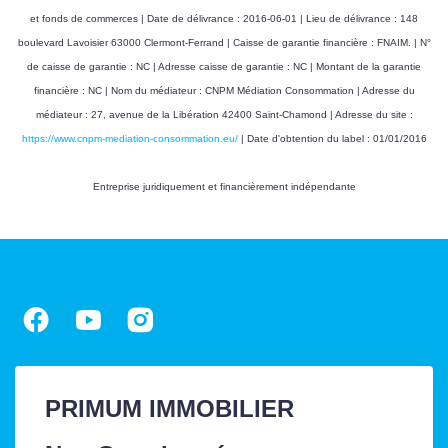
et fonds de commerces | Date de délivrance : 2016-06-01 | Lieu de délivrance : 148
boulevard Lavoisier 63000 Clermont-Ferrand | Caisse de garantie financière : FNAIM. | N°
de caisse de garantie : NC | Adresse caisse de garantie : NC | Montant de la garantie
financière : NC | Nom du médiateur : CNPM Médiation Consommation | Adresse du
médiateur : 27, avenue de la Libération 42400 Saint-Chamond | Adresse du site :
https://www.cnpm-mediation-consommation.eu/
| Date d'obtention du label : 01/01/2016
Entreprise juridiquement et financièrement indépendante
PRIMUM IMMOBILIER