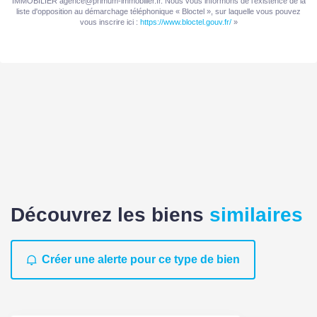
IMMOBILIER agence@primum-immobilier.fr. Nous vous informons de l'existence de la
Montant estimé des dépenses annuelles d'énergie pour
liste d'opposition au démarchage téléphonique « Bloctel », sur laquelle vous pouvez
un usage standard entre 1420€ et 1940€. indexées aux
vous inscrire ici :
https://www.bloctel.gouv.fr/
»
années 2021,2022 et 2023 (abonnement compris).
Découvrez les biens
similaires
Créer une alerte pour ce type de bien