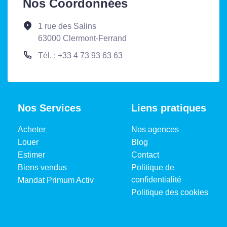
Nos Coordonnées
1 rue des Salins
63000 Clermont-Ferrand
Tél. : +33 4 73 93 63 63
Nos Services
Liens pratiques
Acheter
Nos agences
Louer
Blog
Estimer
Contact
Biens vendus
Politique de
confidentialité
Mandat Primum Activ
Politique des cookies