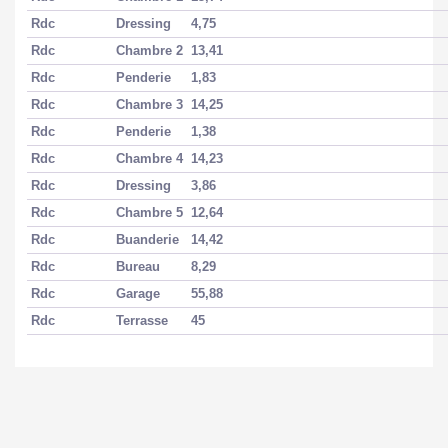
Rdc
Dressing
4,75
Nombre pièces
7
Rdc
Chambre 2
13,41
Rdc
Penderie
1,83
Chambres
5
Rdc
Chambre 3
14,25
Salle(s) d'eau
2
Rdc
Penderie
1,38
Rdc
Chambre 4
14,23
WC
2
Rdc
Dressing
3,86
Rdc
Chambre 5
12,64
Cuisine
Equipée
Rdc
Buanderie
14,42
Etat intérieur
Excellent
Rdc
Bureau
8,29
Rdc
Garage
55,88
Rdc
Terrasse
45
MANDAT
Disponibilité
25/01/2026