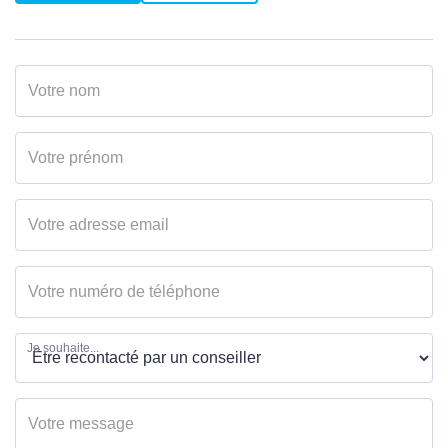
Valeur
66.7 kWh/m2 par an
consommation
énergie primaire
Valeur
35 kWh/m2 par an
consommation
énergie finale
Gaz Effet de Serre
A
Valeur Gaz Effet de
2 Kg CO2/m2/an
serre
Montant minimum
1420 EUR
Je souhaite...
estimé des dépenses
annuelles d'énergie
pour un usage
standard