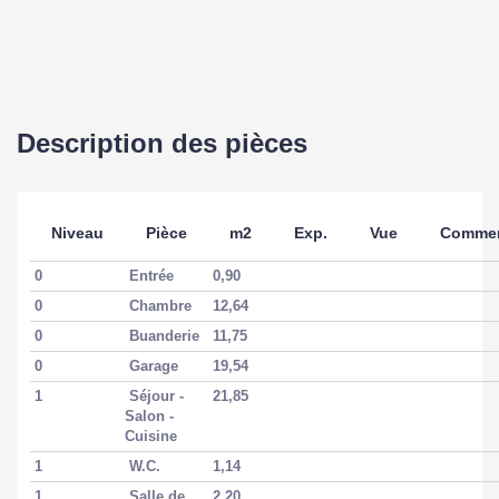
Bien en copropriété
Non
Description des pièces
SURFACES
Surface
75.3 m2
Niveau
Pièce
m2
Exp.
Vue
Commen
Surface séjour
21.85 m2
0
Entrée
0,90
0
Chambre
12,64
Surface
48.5 m2
0
Dépendance(s)
Buanderie
11,75
0
Garage
19,54
Surface terrain
442 m2
1
Séjour -
21,85
Salon -
Surface terrasse
Cuisine
19.54 m2
1
W.C.
1,14
1
Salle de
2,20