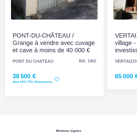
Valeur
580 kWh/m2 par an
consommation
énergie primaire
Valeur
305 kWh/m2 par an
PONT-DU-CHÂTEAU /
VERTAI
consommation
Grange à vendre avec cuvage
village -
énergie finale
et cave à moins de 40 000 €
investis
PONT DU CHATEAU
VERTAIZO
Réf. 1462
Gaz Effet de Serre
C
38 500 €
65 000 
Valeur Gaz Effet de
23 Kg CO2/m2/an
dont 10% TTC d'honoraires
serre
Montant minimum
3960 EUR
estimé des dépenses
annuelles d'énergie
pour un usage
standard
Mentions légales