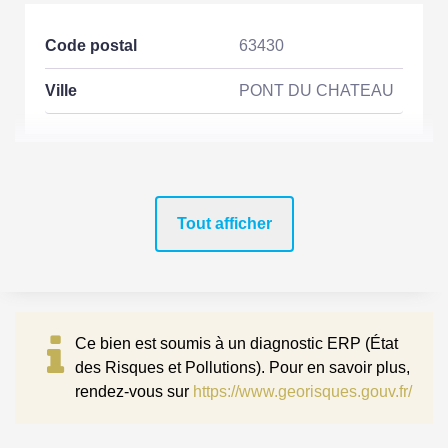
Code postal
63430
Ville
PONT DU CHATEAU
ASPECTS FINANCIERS
Tout afficher
Prix
176000 EUR
Bien soumis à
Non
l'encadrement des
loyers
Ce bien est soumis à un diagnostic ERP (État
Taxe Foncière
931 EUR
des Risques et Pollutions). Pour en savoir plus,
rendez-vous sur
https://www.georisques.gouv.fr/
COPROPRIÉTÉ