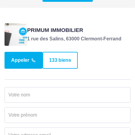
Nombre pièces
4
Chambres
3
PRIMUM IMMOBILIER
Chambre RDC
1 rue des Salins, 63000 Clermont-Ferrand
1
Salle(s) de bains
1
Appeler
133 biens
WC
1
Nombre niveaux
2
Exposition Séjour
EST
Séjour Double
Non
Type Chauffage
Individuel