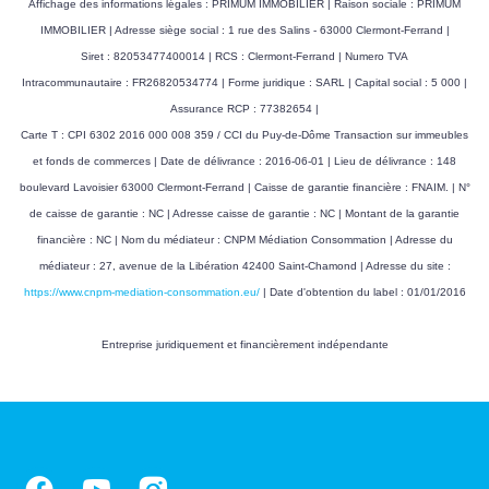
Affichage des informations légales : PRIMUM IMMOBILIER | Raison sociale : PRIMUM
Montant maximum
5410 EUR
IMMOBILIER | Adresse siège social : 1 rue des Salins - 63000 Clermont-Ferrand |
estimé des dépenses
Siret : 82053477400014 | RCS : Clermont-Ferrand | Numero TVA
annuelles d'énergie
Intracommunautaire : FR26820534774 | Forme juridique : SARL | Capital social : 5 000 |
pour un usage
Assurance RCP : 77382654 |
standard
Carte T : CPI 6302 2016 000 008 359 / CCI du Puy-de-Dôme Transaction sur immeubles
et fonds de commerces | Date de délivrance : 2016-06-01 | Lieu de délivrance : 148
Surface de référence
75.3
boulevard Lavoisier 63000 Clermont-Ferrand | Caisse de garantie financière : FNAIM. | N°
de caisse de garantie : NC | Adresse caisse de garantie : NC | Montant de la garantie
financière : NC | Nom du médiateur : CNPM Médiation Consommation | Adresse du
CLASSES DPE/GES
médiateur : 27, avenue de la Libération 42400 Saint-Chamond | Adresse du site :
https://www.cnpm-mediation-consommation.eu/
| Date d'obtention du label : 01/01/2016
Entreprise juridiquement et financièrement indépendante
Logement à consommation énergétique excessive. :