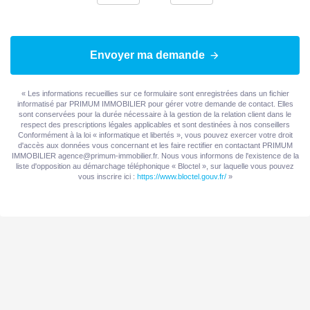
Accès PMR
Non
Sous-sol
Non
Envoyer ma demande
Panneau Solaire
Non
« Les informations recueillies sur ce formulaire sont enregistrées dans un fichier
informatisé par PRIMUM IMMOBILIER pour gérer votre demande de contact. Elles
Gardien
Non
sont conservées pour la durée nécessaire à la gestion de la relation client dans le
respect des prescriptions légales applicables et sont destinées à nos conseillers
Conformément à la loi « informatique et libertés », vous pouvez exercer votre droit
d'accès aux données vous concernant et les faire rectifier en contactant PRIMUM
IMMOBILIER agence@primum-immobilier.fr. Nous vous informons de l'existence de la
MANDAT
liste d'opposition au démarchage téléphonique « Bloctel », sur laquelle vous pouvez
vous inscrire ici :
https://www.bloctel.gouv.fr/
»
Disponibilité
13/03/2026
DIAGNOSTICS
Concerné par un Etat
Oui