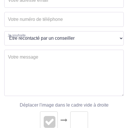
AUTRES
Ascenseur
Non
Je souhaite...
Grenier
Non
Nombre places
2
parking
Nombre garages/Box
1
Interphone
Non
Digicode
Non
Déplacer l'image dans le cadre vide à droite
Visiophone
Non
Portail électrique
Non