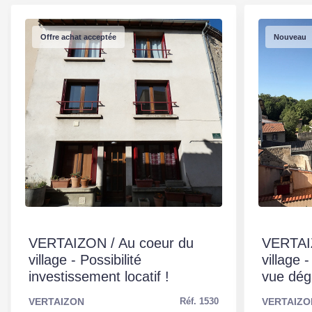
Pollutions(ERP)
Offre achat acceptée
Nouveau
Diagnostic Perf.
E
Numérique
Soumis à l'affichage
Non
du DPE
VERTAIZON / Au coeur du
VERTAI
village - Possibilité
village
investissement locatif !
vue dég
VERTAIZON
VERTAIZO
Réf. 1530