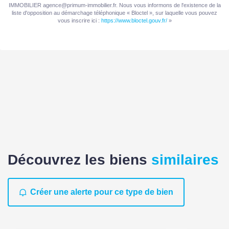
IMMOBILIER agence@primum-immobilier.fr. Nous vous informons de l'existence de la
liste d'opposition au démarchage téléphonique « Bloctel », sur laquelle vous pouvez
AUTRES
vous inscrire ici :
https://www.bloctel.gouv.fr/
»
Cave(s)
1
Nombre de terrasses
2
Nombre garages/Box
1
DIAGNOSTICS
Découvrez les biens
similaires
Concerné par un Etat
Oui
des Risques et
Créer une alerte pour ce type de bien
Pollutions (ERP)
Date d'établissement
01/12/2025
Etat des Risques et