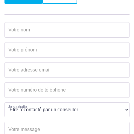
Jardin
Oui
Année construction
2005
Neuf - Ancien
Récent
Etat général
Travaux à prévoir
Vis à Vis
Non
Etat extérieur
Travaux à prévoir
Fenêtres
Double vitrage
Assainissement
Tout à l'égout
Je souhaite...
INTÉRIEUR