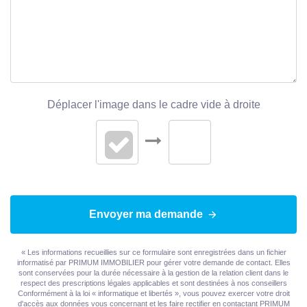
Nombre pièces
4
Chambres
3
Salle(s) de bains
1
WC
1
Déplacer l'image dans le cadre vide à droite
Cuisine
Aménagée/équipée
Nombre niveaux
3
Exposition Séjour
SUD
Envoyer ma demande
Séjour Double
Oui
Type Chauffage
Individuel
« Les informations recueillies sur ce formulaire sont enregistrées dans un fichier
informatisé par PRIMUM IMMOBILIER pour gérer votre demande de contact. Elles
sont conservées pour la durée nécessaire à la gestion de la relation client dans le
Etat intérieur
Travaux à prévoir
respect des prescriptions légales applicables et sont destinées à nos conseillers
Conformément à la loi « informatique et libertés », vous pouvez exercer votre droit
d'accès aux données vous concernant et les faire rectifier en contactant PRIMUM