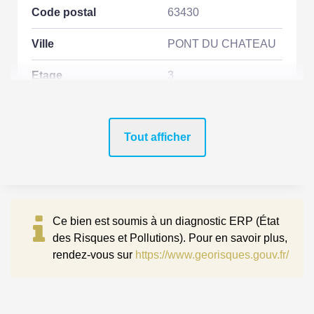
Code postal
63430
Ville
PONT DU CHATEAU
Etage
3
Nombre étages
3
Tout afficher
ASPECTS FINANCIERS
Prix
160000 EUR
Ce bien est soumis à un diagnostic ERP (État
Bien soumis à
Non
des Risques et Pollutions). Pour en savoir plus,
l'encadrement des
rendez-vous sur
https://www.georisques.gouv.fr/
loyers
Taxe Foncière
998 EUR