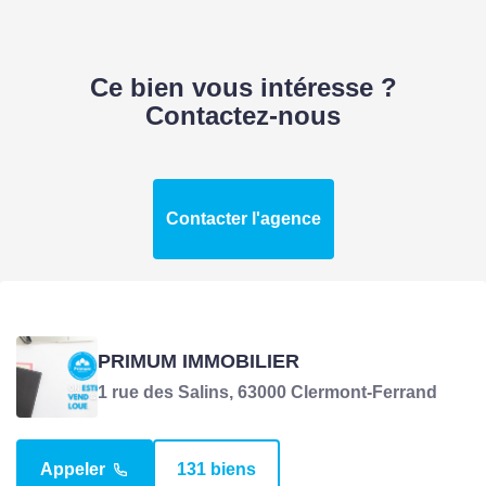
SURFACES
Ce bien vous intéresse ?
Contactez-nous
Surface
132 m2
Surface séjour
45 m2
Contacter l'agence
Surface
38 m2
Dépendance(s)
Surface terrain
170 m2
Surface terrasse
29 m2
PRIMUM IMMOBILIER
1 rue des Salins, 63000 Clermont-Ferrand
EXTÉRIEUR
Appeler
131 biens