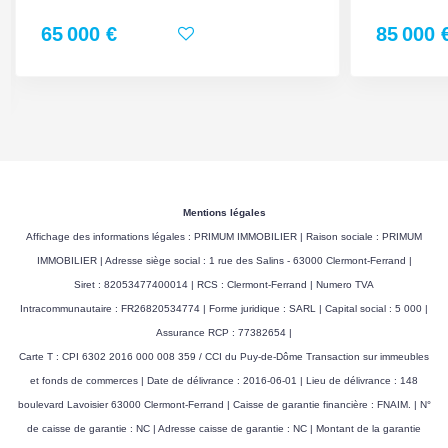
65 000 €
85 000 
Mentions légales
Affichage des informations légales : PRIMUM IMMOBILIER | Raison sociale : PRIMUM
IMMOBILIER | Adresse siège social : 1 rue des Salins - 63000 Clermont-Ferrand |
Siret : 82053477400014 | RCS : Clermont-Ferrand | Numero TVA
Intracommunautaire : FR26820534774 | Forme juridique : SARL | Capital social : 5 000 |
Assurance RCP : 77382654 |
Carte T : CPI 6302 2016 000 008 359 / CCI du Puy-de-Dôme Transaction sur immeubles
et fonds de commerces | Date de délivrance : 2016-06-01 | Lieu de délivrance : 148
boulevard Lavoisier 63000 Clermont-Ferrand | Caisse de garantie financière : FNAIM. | N°
de caisse de garantie : NC | Adresse caisse de garantie : NC | Montant de la garantie