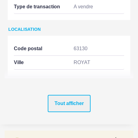
Type de transaction
A vendre
LOCALISATION
Code postal
63130
Ville
ROYAT
ASPECTS FINANCIERS
Tout afficher
Prix
495000 EUR
Bien soumis à
Non
l'encadrement des
loyers