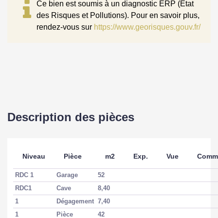
Ce bien est soumis à un diagnostic ERP (État
Taxe Foncière
3600 EUR
des Risques et Pollutions). Pour en savoir plus,
rendez-vous sur
https://www.georisques.gouv.fr/
COPROPRIÉTÉ
Bien en copropriété
Non
Description des pièces
SURFACES
Surface
193 m2
Niveau
Pièce
m2
Exp.
Vue
Comme
Surface terrain
817 m2
RDC 1
Garage
52
RDC1
Cave
8,40
1
Dégagement
7,40
EXTÉRIEUR
1
Pièce
42