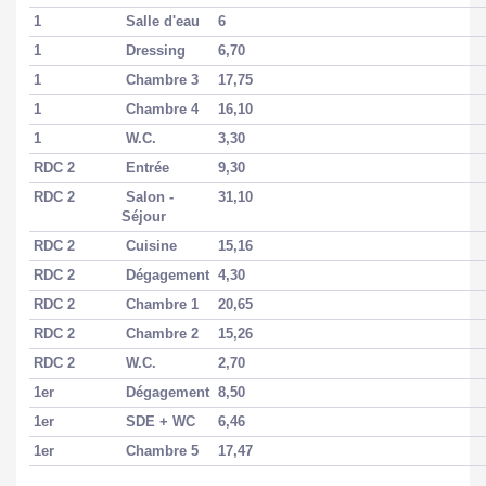
1
Salle d'eau
6
Jardin
Oui
1
Dressing
6,70
1
Chambre 3
17,75
Année construction
1987
1
Chambre 4
16,10
Neuf - Ancien
Ancien
1
W.C.
3,30
RDC 2
Entrée
9,30
Etat général
Travaux à prévoir
RDC 2
Salon -
31,10
Séjour
Vis à Vis
Non
RDC 2
Cuisine
15,16
RDC 2
Dégagement
4,30
Fenêtres
Aluminium Double
RDC 2
Chambre 1
20,65
Vitrage
RDC 2
Chambre 2
15,26
Volets
PVC Roulant
RDC 2
W.C.
2,70
1er
Dégagement
8,50
Isolation
Par le toit et les murs
1er
SDE + WC
6,46
1er
Chambre 5
17,47
Assainissement
Tout à l'égout