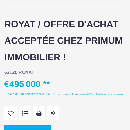
ROYAT / OFFRE D'ACHAT
ACCEPTÉE CHEZ PRIMUM
IMMOBILIER !
63130 ROYAT
€495 000
**
** €495 000
honoraires inclus
|
|
€470 000
hors honoraires
Honoraires : 5.32% TTC à la charge de l'acquéreur