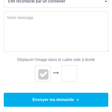
Nombre garages/Box
1
Interphone
Non
Digicode
Non
Visiophone
Non
Portail électrique
Non
Déplacer l'image dans le cadre vide à droite
Accès PMR
Non
Sous-sol
Non
Panneau Solaire
Non
Envoyer ma demande
Gardien
Non