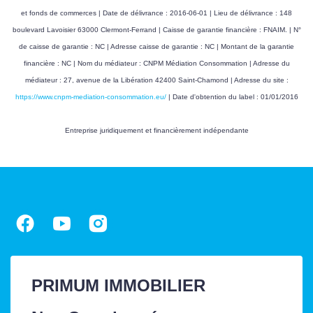
et fonds de commerces | Date de délivrance : 2016-06-01 | Lieu de délivrance : 148
PIÈCES JUSTIFICATIVES
boulevard Lavoisier 63000 Clermont-Ferrand | Caisse de garantie financière : FNAIM. | N°
de caisse de garantie : NC | Adresse caisse de garantie : NC | Montant de la garantie
Diagnostic de
3
financière : NC | Nom du médiateur : CNPM Médiation Consommation | Adresse du
performance
médiateur : 27, avenue de la Libération 42400 Saint-Chamond | Adresse du site :
énergétique (10 ans)
https://www.cnpm-mediation-consommation.eu/
| Date d'obtention du label : 01/01/2016
ERP - Etat des
3
Entreprise juridiquement et financièrement indépendante
risques et pollution (6
mois)
Amiante - pour les
3
constructions avant
le 01/07/1997 (Si
négatif : sans limite
de validité et si positif
préconisations à
PRIMUM IMMOBILIER
suivre)