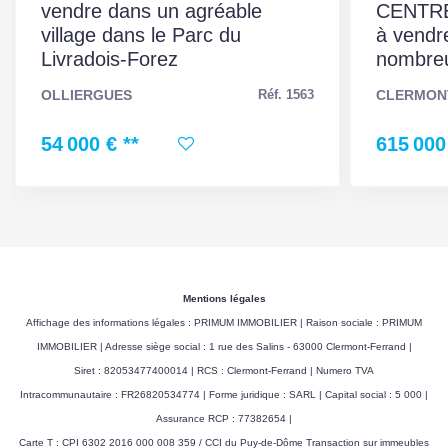
Gaz Effet de Serre
D
vendre dans un agréable
CENTRE 
village dans le Parc du
à vendre
Valeur Gaz Effet de
49 Kg CO2/m2/an
Livradois-Forez
nombreus
serre
OLLIERGUES
CLERMON
Réf. 1563
Montant minimum
3840 EUR
54 000 €
**
615 000
estimé des dépenses
annuelles d'énergie
pour un usage
standard
Montant maximum
5240 EUR
estimé des dépenses
Mentions légales
annuelles d'énergie
Affichage des informations légales : PRIMUM IMMOBILIER | Raison sociale : PRIMUM
pour un usage
IMMOBILIER | Adresse siège social : 1 rue des Salins - 63000 Clermont-Ferrand |
standard
Siret : 82053477400014 | RCS : Clermont-Ferrand | Numero TVA
Intracommunautaire : FR26820534774 | Forme juridique : SARL | Capital social : 5 000 |
Surface de référence
192.75
Assurance RCP : 77382654 |
Carte T : CPI 6302 2016 000 008 359 / CCI du Puy-de-Dôme Transaction sur immeubles