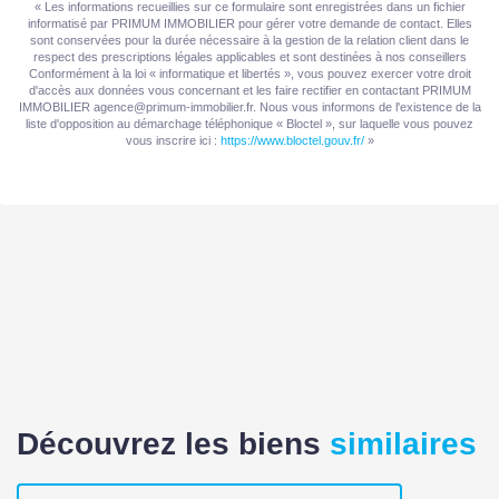
« Les informations recueillies sur ce formulaire sont enregistrées dans un fichier
informatisé par PRIMUM IMMOBILIER pour gérer votre demande de contact. Elles
MANDAT
sont conservées pour la durée nécessaire à la gestion de la relation client dans le
respect des prescriptions légales applicables et sont destinées à nos conseillers
Conformément à la loi « informatique et libertés », vous pouvez exercer votre droit
d'accès aux données vous concernant et les faire rectifier en contactant PRIMUM
Disponibilité
19/09/2025
IMMOBILIER agence@primum-immobilier.fr. Nous vous informons de l'existence de la
liste d'opposition au démarchage téléphonique « Bloctel », sur laquelle vous pouvez
vous inscrire ici :
https://www.bloctel.gouv.fr/
»
DIAGNOSTICS
Concerné par un Etat
Oui
des Risques et
Pollutions (ERP)
Date d'établissement
17/09/2025
Etat des Risques et
Pollutions(ERP)
Découvrez les biens
similaires
Soumis à l'affichage
Oui
du DPE