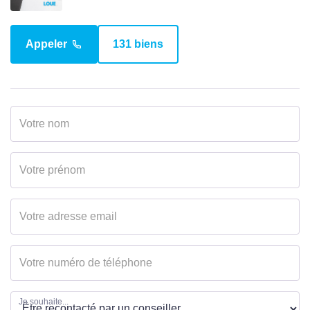
Surface séjour
48 m2
Surface terrain
852 m2
Appeler
131 biens
EXTÉRIEUR
Jardin
Oui
Année construction
1985
Forme Toiture
Toit pente
Etat général
Travaux à prévoir
Vis à Vis
Non
Etat extérieur
Bon
Je souhaite...