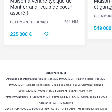
Maison à vendre typique de
Maison 
Pollutions (ERP)
Montferrand, coup de coeur
et garag
Soumis à l'affichage
Oui
assuré !
CLERMON
du DPE
CLERMONT FERRAND
Réf. 1485
549 000
Date établissement
02/03/2025
225 000 €
Diagnostic
Energétique
Consommation
D
énergie finale
Consommation
D
Mentions légales
énergie primaire
Affichage des informations légales : PRIMUM IMMOBILIER | Raison sociale : PRIMUM
IMMOBILIER | Adresse siège social : 1 rue des Salins - 63000 Clermont-Ferrand |
Valeur
249 kWh/m2 par an
Siret : 82053477400014 | RCS : Clermont-Ferrand | Numero TVA
consommation
Intracommunautaire : FR26820534774 | Forme juridique : SARL | Capital social : 5 000 |
énergie primaire
Assurance RCP : 77382654 |
Carte T : CPI 6302 2016 000 008 359 / CCI du Puy-de-Dôme Transaction sur immeubles
Valeur
108 kWh/m2 par an