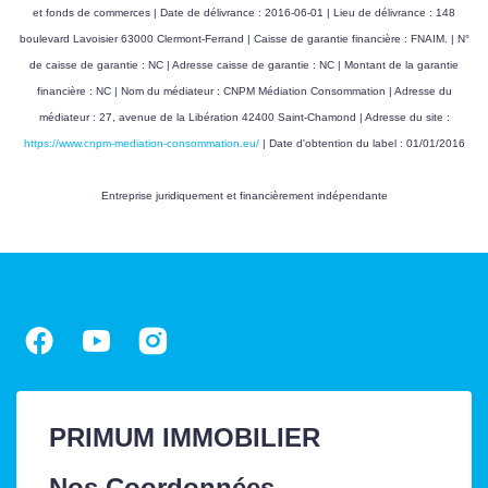
et fonds de commerces | Date de délivrance : 2016-06-01 | Lieu de délivrance : 148
consommation
boulevard Lavoisier 63000 Clermont-Ferrand | Caisse de garantie financière : FNAIM. | N°
énergie finale
de caisse de garantie : NC | Adresse caisse de garantie : NC | Montant de la garantie
financière : NC | Nom du médiateur : CNPM Médiation Consommation | Adresse du
Gaz Effet de Serre
B
médiateur : 27, avenue de la Libération 42400 Saint-Chamond | Adresse du site :
Valeur Gaz Effet de
8 Kg CO2/m2/an
https://www.cnpm-mediation-consommation.eu/
| Date d'obtention du label : 01/01/2016
serre
Entreprise juridiquement et financièrement indépendante
Montant minimum
3930 EUR
estimé des dépenses
annuelles d'énergie
pour un usage
standard
Année de référence
01/01/2023
des prix de l'énergie
(DPE réalisés
PRIMUM IMMOBILIER
jusqu'au 30/06/2024)
Nos Coordonnées