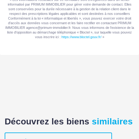
Cuisine
Aménagée
informatisé par PRIMUM IMMOBILIER pour gérer votre demande de contact. Elles
sont conservées pour la durée nécessaire à la gestion de la relation client dans le
respect des prescriptions légales applicables et sont destinées à nos conseillers
Séjour Double
Oui
Conformément à la loi « informatique et libertés », vous pouvez exercer votre droit
d'accès aux données vous concernant et les faire rectifier en contactant PRIMUM
IMMOBILIER agence@primum-immobilier.fr. Nous vous informons de l'existence de la
Type Chauffage
Individuel
liste d'opposition au démarchage téléphonique « Bloctel », sur laquelle vous pouvez
vous inscrire ici :
https://www.bloctel.gouv.fr/
»
Etat intérieur
A rafraîchir
Cheminée
Foyer ouvert
AUTRES
Ascenseur
Non
Cave(s)
1
Découvrez les biens
similaires
Nombre de terrasses
2