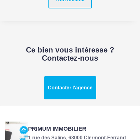
Prix
435000 EUR
Bien soumis à
Non
l'encadrement des
loyers
Taxe Foncière
2000 EUR
Ce bien vous intéresse ?
Contactez-nous
COPROPRIÉTÉ
Bien en copropriété
Non
Contacter l'agence
SURFACES
PRIMUM IMMOBILIER
Surface
140 m2
1 rue des Salins, 63000 Clermont-Ferrand