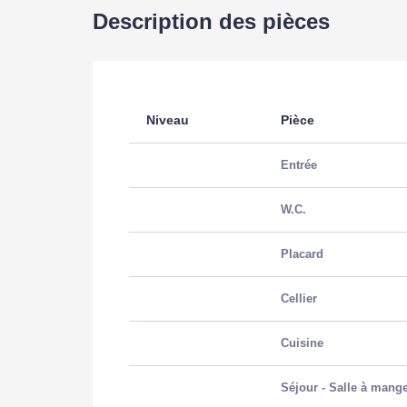
Description des pièces
SURFACES
Surface
98.55
Niveau
Pièce
Surface loi Carrez
98.55
Entrée
Surface séjour
29.43
W.C.
Placard
EXTÉRIEUR
Cellier
Jardin
Non
Cuisine
Année construction
1971
Séjour - Salle à mang