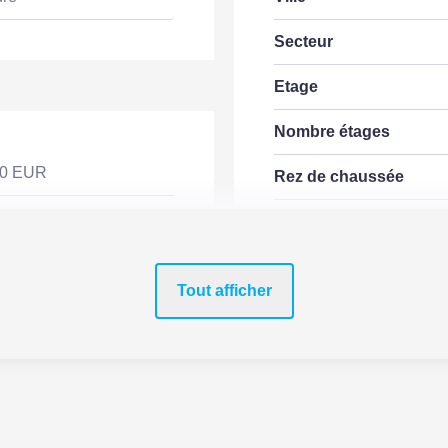
Secteur
Etage
Nombre étages
00 EUR
Rez de chaussée
Dernier Etage
Accès Bus
UR / mois
Tout afficher
Accès Tramway
EUR
 EUR
COPROPRIÉTÉ