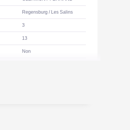
Regensburg / Les Salins
3
13
Non
Non
1 min
5 min