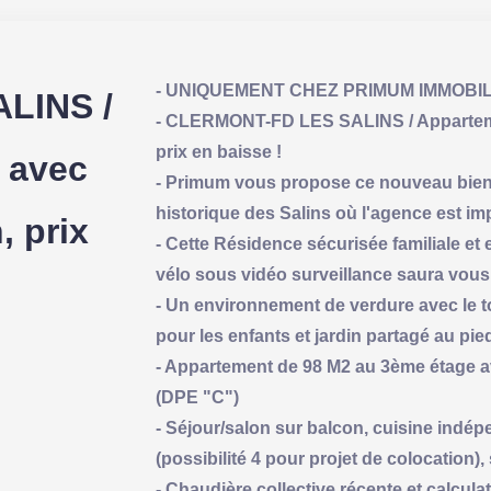
- UNIQUEMENT CHEZ PRIMUM IMMOBIL
LINS /
- CLERMONT-FD LES SALINS / Appartemen
prix en baisse !
 avec
- Primum vous propose ce nouveau bien 
historique des Salins où l'agence est i
, prix
- Cette Résidence sécurisée familiale e
vélo sous vidéo surveillance saura vous 
- Un environnement de verdure avec le 
pour les enfants et jardin partagé au pie
- Appartement de 98 M2 au 3ème étage a
(DPE "C")
- Séjour/salon sur balcon, cuisine indép
(possibilité 4 pour projet de colocation)
- Chaudière collective récente et calcul