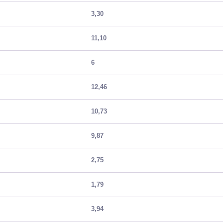
n
Salle(s) de bains
3,30
aîchir
Salle(s) d'eau
11,10
WC
6
Cuisine
12,46
ouble Vitrage
Exposition Séjour
10,73
oulant
Séjour Double
9,87
toit
Type Chauffage
2,75
 l'égout
Etat intérieur
1,79
3,94
MANDAT