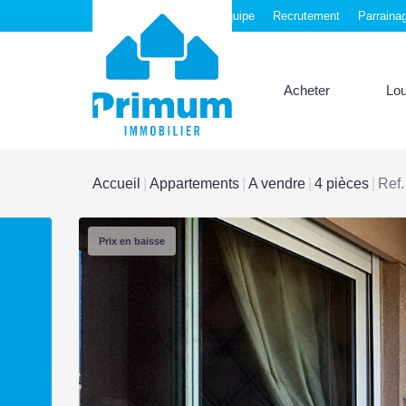
Nos agences
Notre équipe
Recrutement
Parraina
Acheter
Lo
Accueil
Appartements
A vendre
4 pièces
Ref.
Prix en baisse