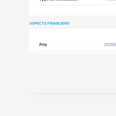
ASPECTS FINANCIERS
Prix
2020
Bien soumis à l'encadrement
Non
des loyers
Charges copropriété
140 E
Provision sur charges
217 
Taxe Foncière
2100