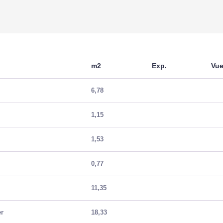
Bien en copropriété
Nb Lots Copropriété
 m2
Charges annuelles (A
m2
Exp.
Vu
 m2
Procédures diligentées
6,78
 m2
syndicat de copropriét
1,15
1,53
INTÉRIEUR
0,77
Nombre pièces
11,35
Chambres
er
18,33