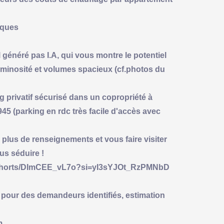
riques
 généré pas I.A, qui vous montre le potentiel
minosité et volumes spacieux (cf.photos du
ng privatif sécurisé dans un copropriété à
5 (parking en rdc très facile d'accès avec
r plus de renseignements et vous faire visiter
us séduire !
m/shorts/DImCEE_vL7o?si=yI3sYJOt_RzPMNbD
pour des demandeurs identifiés, estimation
m