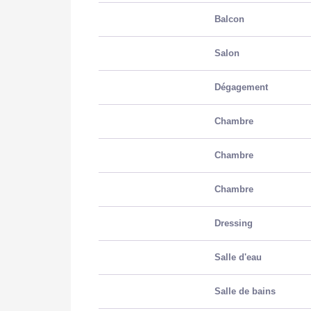
Neuf - Ancien
Ancie
Balcon
Etat général
A Rafr
Salon
Vis à Vis
Non
Dégagement
Etat extérieur
Bon
Chambre
Fenêtres
PVC D
Chambre
Volets
PVC R
Chambre
Isolation
Par le 
Dressing
Assainissement
Tout à
Salle d'eau
Salle de bains
AUTRES