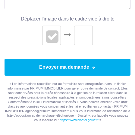
EXTÉRIEUR
Déplacer l'image dans le cadre vide à droite
Jardin
Non
Année construction
1973
Neuf - Ancien
Ancien
Envoyer ma demande
Etat général
Travaux à prévoir
« Les informations recueillies sur ce formulaire sont enregistrées dans un fichier
informatisé par PRIMUM IMMOBILIER pour gérer votre demande de contact. Elles
Vis à Vis
Non
sont conservées pour la durée nécessaire à la gestion de la relation client dans le
respect des prescriptions légales applicables et sont destinées à nos conseillers
Conformément à la loi « informatique et libertés », vous pouvez exercer votre droit
Etat extérieur
Bon
d'accès aux données vous concernant et les faire rectifier en contactant PRIMUM
IMMOBILIER agence@primum-immobilier.fr. Nous vous informons de l'existence de la
liste d'opposition au démarchage téléphonique « Bloctel », sur laquelle vous pouvez
Fenêtres
Bois simple vitrage
vous inscrire ici :
https://www.bloctel.gouv.fr/
»
Volets
PVC