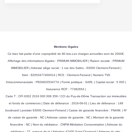
Interphone
Oui
Digicode
Non
Visiophone
Non
Mentions légales
Portail électrique
Non
Ce bien fait partie d'une copropriété de 80 lots.Les charges annuelles sont de 2000€.
Affichage des informations légales : PRIMUM IMMOBILIER | Raison sociale : PRIMUM
Accès PMR
Non
IMMOBILIER | Adresse siège social : 1 rue des Salins - 63000 Clermont-Ferrand |
Siret : 82053477400014 | RCS : Clermont-Ferrand | Numero TVA
Sous-sol
Non
Intracommunautaire : FR26820534774 | Forme juridique : SARL | Capital social : 5 000 |
Assurance RCP : 77382654 |
Panneau Solaire
Non
Carte T : CPI 6302 2016 000 008 359 / CCI du Puy-de-Dôme Transaction sur immeubles
et fonds de commerces | Date de délivrance : 2016-06-01 | Lieu de délivrance : 148
Gardien
Non
boulevard Lavoisier 63000 Clermont-Ferrand | Caisse de garantie financière : FNAIM. | N°
de caisse de garantie : NC | Adresse caisse de garantie : NC | Montant de la garantie
financière : NC | Nom du médiateur : CNPM Médiation Consommation | Adresse du
DIAGNOSTICS
médiateur : 27, avenue de la Libération 42400 Saint-Chamond | Adresse du site :