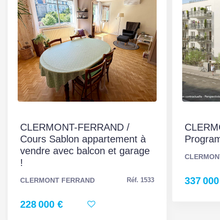
Séjour Double
Non
Type Chauffage
Collectif
Etat intérieur
Travaux à prévoir
AUTRES
CLERMONT-FERRAND /
CLERM
Ascenseur
Oui
Cours Sablon appartement à
Progra
vendre avec balcon et garage
Grenier
Non
CLERMON
!
Nombre places
1
337 000
CLERMONT FERRAND
Réf. 1533
parking
228 000 €
Commentaires
Fibre
internet