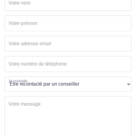
Bien en copropriété
Oui
Nb Lots Copropriété
80
Dont lots d'habitation
80
Charges annuelles
2000 EUR
(ALUR)
Procédures
Pas de procédure en
diligentées c/
cours
Je souhaite...
syndicat de
copropriété
SURFACES
Surface
71 m2