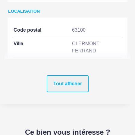
LOCALISATION
Code postal
63100
Ville
CLERMONT
FERRAND
Etage
3
Nombre étages
15
Tout afficher
Rez de chaussée
Non
Dernier Etage
Non
Accès Bus
1 min
Ce bien vous intéresse ?
Accès Tramway
1 min