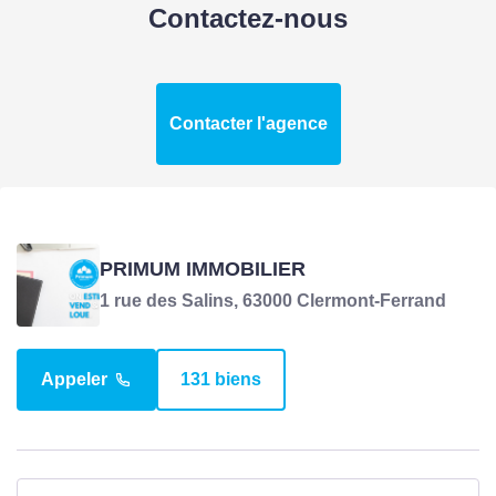
Contactez-nous
ASPECTS FINANCIERS
Contacter l'agence
Prix
45000 EUR
Bien soumis à
Non
l'encadrement des
loyers
PRIMUM IMMOBILIER
Provision sur
170 EUR
1 rue des Salins, 63000 Clermont-Ferrand
charges
Taxe Foncière
1405 EUR
Appeler
131 biens
COPROPRIÉTÉ