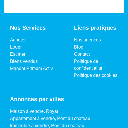
Gaz Effet de Serre
B
Valeur Gaz Effet de
8 Kg CO2/m2/an
serre
Nos Services
Liens pratiques
Acheter
Nos agences
CLASSES DPE/GES
Louer
Blog
Estimer
Contact
Biens vendus
Politique de
confidentialité
Mandat Primum Activ
Politique des cookies
Annonces par villes
Maison à vendre, Royat
Appartement à vendre, Pont du chateau
Immeuble à vendre, Pont du chateau