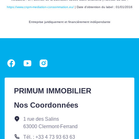
https://www.cnpm-mediation-consommation.eu/
| Date d'obtention du label : 01/01/2016
Concerné par un Etat
Non
des Risques et
Entreprise juridiquement et financièrement indépendante
Pollutions (ERP)
Soumis à l'affichage
Oui
du DPE
Date établissement
01/05/2026
Diagnostic
Energétique
PRIMUM IMMOBILIER
Consommation
C
énergie primaire
Nos Coordonnées
Valeur
155 kWh/m2 par an
1 rue des Salins
consommation
63000 Clermont-Ferrand
énergie primaire
Tél. : +33 4 73 93 63 63