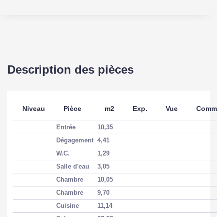
Description des pièces
Niveau
Pièce
m2
Exp.
Vue
Comme
Entrée
10,35
Dégagement
4,41
W.C.
1,29
Salle d'eau
3,05
Chambre
10,05
Chambre
9,70
Cuisine
11,14