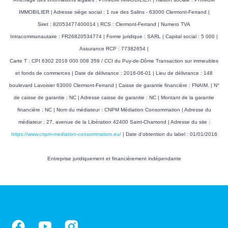
IMMOBILIER | Adresse siège social : 1 rue des Salins - 63000 Clermont-Ferrand |
Siret : 82053477400014 | RCS : Clermont-Ferrand | Numero TVA
Intracommunautaire : FR26820534774 | Forme juridique : SARL | Capital social : 5 000 |
Assurance RCP : 77382654 |
Carte T : CPI 6302 2016 000 008 359 / CCI du Puy-de-Dôme Transaction sur immeubles
et fonds de commerces | Date de délivrance : 2016-06-01 | Lieu de délivrance : 148
boulevard Lavoisier 63000 Clermont-Ferrand | Caisse de garantie financière : FNAIM. | N°
de caisse de garantie : NC | Adresse caisse de garantie : NC | Montant de la garantie
financière : NC | Nom du médiateur : CNPM Médiation Consommation | Adresse du
médiateur : 27, avenue de la Libération 42400 Saint-Chamond | Adresse du site :
https://www.cnpm-mediation-consommation.eu/
| Date d'obtention du label : 01/01/2016
Entreprise juridiquement et financièrement indépendante