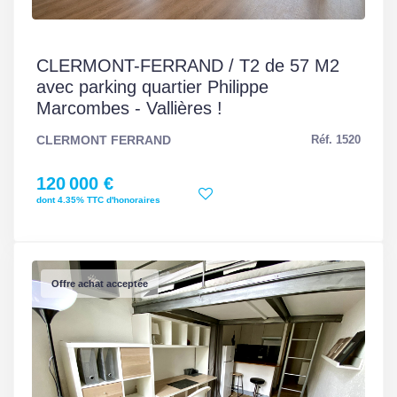
Accès PMR
Non
CLERMONT-FERRAND / T2 de 57 M2
Sous-sol
Non
avec parking quartier Philippe
Marcombes - Vallières !
Panneau Solaire
Non
CLERMONT FERRAND
Réf. 1520
Gardien
Non
120 000 €
dont 4.35% TTC d'honoraires
DIAGNOSTICS
Concerné par un Etat
Oui
Offre achat acceptée
des Risques et
Pollutions (ERP)
Date d'établissement
25/02/2026
Etat des Risques et