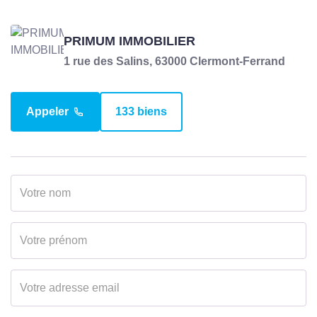
Surface
60 m2
Surface loi Carrez
59.93 m2
PRIMUM IMMOBILIER
1 rue des Salins, 63000 Clermont-Ferrand
Surface séjour
27.93 m2
Appeler
133 biens
EXTÉRIEUR
Jardin
Oui
Année construction
1965
Forme Toiture
Toit plat
Neuf - Ancien
Ancien
Etat général
Bon Etat