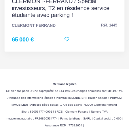
CLERMONT-FERRAND / Spécial
investisseurs, T2 en résidence service
étudiante avec parking !
CLERMONT FERRAND
Réf. 1445
65 000 €
Mentions légales
Ce bien fait partie d'une copropriété de 144 lots.Les charges annuelles sont de 497.5€.
Affichage des informations légales : PRIMUM IMMOBILIER | Raison sociale : PRIMUM
IMMOBILIER | Adresse siège social : 1 rue des Salins - 63000 Clermont-Ferrand |
Siret : 82053477400014 | RCS : Clermont-Ferrand | Numero TVA
Intracommunautaire : FR26820534774 | Forme juridique : SARL | Capital social : 5 000 |
Assurance RCP : 77382654 |