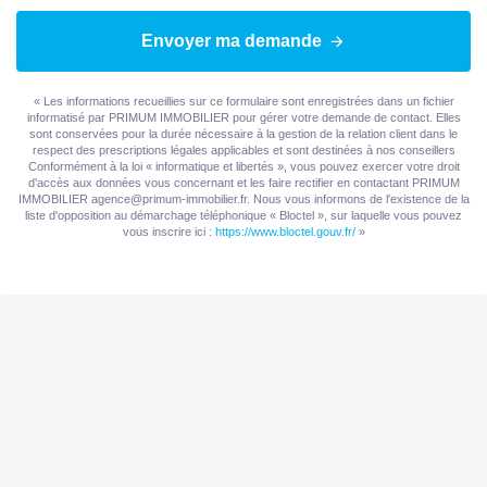
WC
1
Envoyer ma demande
Cuisine
Indépendante
Aménagée
« Les informations recueillies sur ce formulaire sont enregistrées dans un fichier
informatisé par PRIMUM IMMOBILIER pour gérer votre demande de contact. Elles
sont conservées pour la durée nécessaire à la gestion de la relation client dans le
Exposition Séjour
EST
respect des prescriptions légales applicables et sont destinées à nos conseillers
Conformément à la loi « informatique et libertés », vous pouvez exercer votre droit
d'accès aux données vous concernant et les faire rectifier en contactant PRIMUM
Séjour Double
Oui
IMMOBILIER agence@primum-immobilier.fr. Nous vous informons de l'existence de la
liste d'opposition au démarchage téléphonique « Bloctel », sur laquelle vous pouvez
vous inscrire ici :
https://www.bloctel.gouv.fr/
»
Type Chauffage
Individuel
Etat intérieur
Bon
AUTRES
Ascenseur
Non
Cave(s)
2