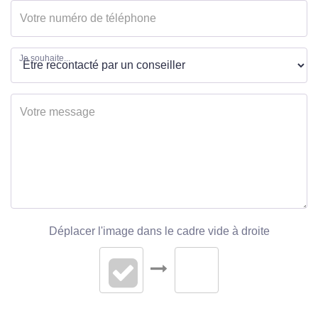
Vis à Vis
Non
Etat extérieur
Bon
Je souhaite...
Fenêtres
PVC Double Vitrage
Volets
Bois
Assainissement
Tout à l'égout
INTÉRIEUR
Nombre pièces
Déplacer l'image dans le cadre vide à droite
3
Chambres
1
Salle(s) d'eau
1