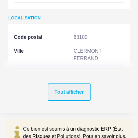
LOCALISATION
Code postal
63100
Ville
CLERMONT
FERRAND
Etage
1
Nombre étages
2
Tout afficher
Rez de chaussée
Non
Dernier Etage
Non
Accès Bus
2 min
Ce bien est soumis à un diagnostic ERP (État
des Risques et Pollutions). Pour en savoir plus,