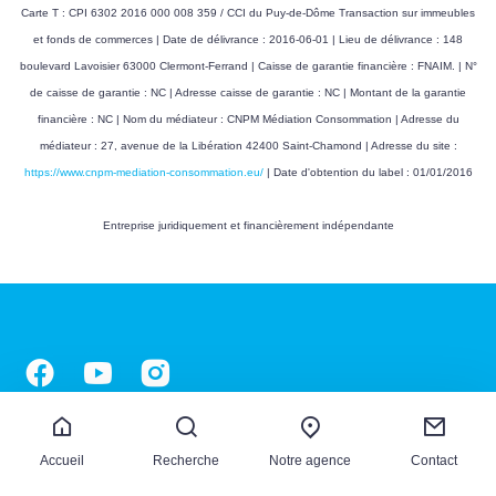
Carte T : CPI 6302 2016 000 008 359 / CCI du Puy-de-Dôme Transaction sur immeubles
et fonds de commerces | Date de délivrance : 2016-06-01 | Lieu de délivrance : 148
boulevard Lavoisier 63000 Clermont-Ferrand | Caisse de garantie financière : FNAIM. | N°
de caisse de garantie : NC | Adresse caisse de garantie : NC | Montant de la garantie
financière : NC | Nom du médiateur : CNPM Médiation Consommation | Adresse du
médiateur : 27, avenue de la Libération 42400 Saint-Chamond | Adresse du site :
https://www.cnpm-mediation-consommation.eu/
| Date d'obtention du label : 01/01/2016
Entreprise juridiquement et financièrement indépendante
Accueil
Recherche
Notre agence
Contact
PRIMUM IMMOBILIER