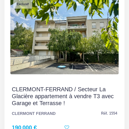
Exclusif
CLASSES DPE/GES
Logement à consommation énergétique excessive.
Montant estimé des dépenses annuelles d'énergie pour
un usage standard entre 1950€ et 2680€. indexées aux
CLERMONT-FERRAND / Secteur La
années 2021,2022 et 2023 (abonnement compris).
Glacière appartement à vendre T3 avec
Garage et Terrasse !
CLERMONT FERRAND
Réf. 1554
190 000 €