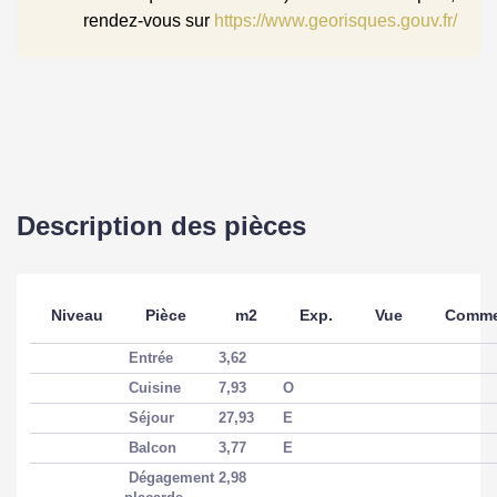
rendez-vous sur
https://www.georisques.gouv.fr/
ASPECTS FINANCIERS
Prix
148000 EUR
Bien soumis à
Non
l'encadrement des
loyers
Description des pièces
Charges copropriété
42 EUR / mois
Niveau
Pièce
m2
Exp.
Vue
Comme
Provision sur
61 EUR
charges
Entrée
3,62
Cuisine
7,93
O
Taxe Foncière
1302 EUR
Séjour
27,93
E
Balcon
3,77
E
COPROPRIÉTÉ
Dégagement
2,98