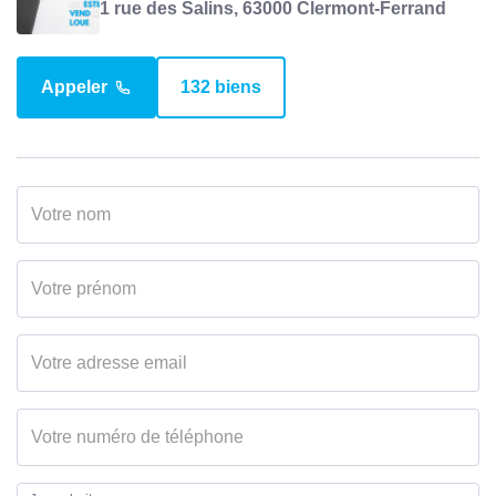
Surface loi Carrez
57.08 m2
1 rue des Salins, 63000 Clermont-Ferrand
Surface séjour
33.36 m2
Appeler
132 biens
EXTÉRIEUR
Jardin
Non
Année construction
1964
Forme Toiture
Toit plat
Neuf - Ancien
Ancien
Etat général
Bon Etat
Etat extérieur
Bon