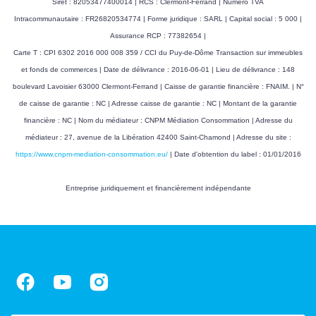
Siret : 82053477400014 | RCS : Clermont-Ferrand | Numero TVA
Montant minimum
1680 EUR
Intracommunautaire : FR26820534774 | Forme juridique : SARL | Capital social : 5 000 |
estimé des dépenses
Assurance RCP : 77382654 |
annuelles d'énergie
Carte T : CPI 6302 2016 000 008 359 / CCI du Puy-de-Dôme Transaction sur immeubles
pour un usage
et fonds de commerces | Date de délivrance : 2016-06-01 | Lieu de délivrance : 148
standard
boulevard Lavoisier 63000 Clermont-Ferrand | Caisse de garantie financière : FNAIM. | N°
de caisse de garantie : NC | Adresse caisse de garantie : NC | Montant de la garantie
Montant maximum
2310 EUR
financière : NC | Nom du médiateur : CNPM Médiation Consommation | Adresse du
estimé des dépenses
médiateur : 27, avenue de la Libération 42400 Saint-Chamond | Adresse du site :
annuelles d'énergie
https://www.cnpm-mediation-consommation.eu/
| Date d'obtention du label : 01/01/2016
pour un usage
standard
Entreprise juridiquement et financièrement indépendante
Surface de référence
57.08
CLASSES DPE/GES