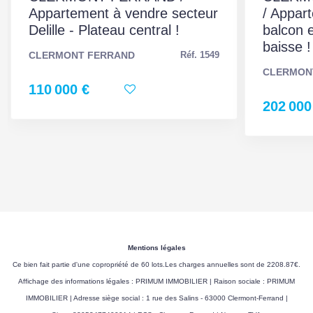
Appartement à vendre secteur
/ Appar
Diagnostic
Delille - Plateau central !
balcon e
Energétique
baisse !
CLERMONT FERRAND
Réf. 1549
Consommation
E
CLERMON
énergie primaire
110 000 €
202 000
Valeur
320 kWh/m2 par an
consommation
énergie primaire
Valeur
290 kWh/m2 par an
consommation
énergie finale
Gaz Effet de Serre
E
Mentions légales
Ce bien fait partie d'une copropriété de 60 lots.Les charges annuelles sont de 2208.87€.
Valeur Gaz Effet de
59 Kg CO2/m2/an
Affichage des informations légales : PRIMUM IMMOBILIER | Raison sociale : PRIMUM
serre
IMMOBILIER | Adresse siège social : 1 rue des Salins - 63000 Clermont-Ferrand |