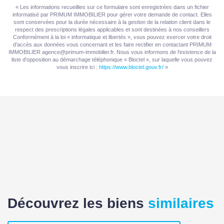
Exposition Séjour
OUEST
« Les informations recueillies sur ce formulaire sont enregistrées dans un fichier
informatisé par PRIMUM IMMOBILIER pour gérer votre demande de contact. Elles
sont conservées pour la durée nécessaire à la gestion de la relation client dans le
Type Chauffage
Individuel
respect des prescriptions légales applicables et sont destinées à nos conseillers
Conformément à la loi « informatique et libertés », vous pouvez exercer votre droit
d'accès aux données vous concernant et les faire rectifier en contactant PRIMUM
Etat intérieur
Bon
IMMOBILIER agence@primum-immobilier.fr. Nous vous informons de l'existence de la
liste d'opposition au démarchage téléphonique « Bloctel », sur laquelle vous pouvez
vous inscrire ici :
https://www.bloctel.gouv.fr/
»
Cheminée
Pas de conduit
AUTRES
Ascenseur
Non
Cave(s)
2
Grenier
Non
Découvrez les biens
similaires
Interphone
Oui