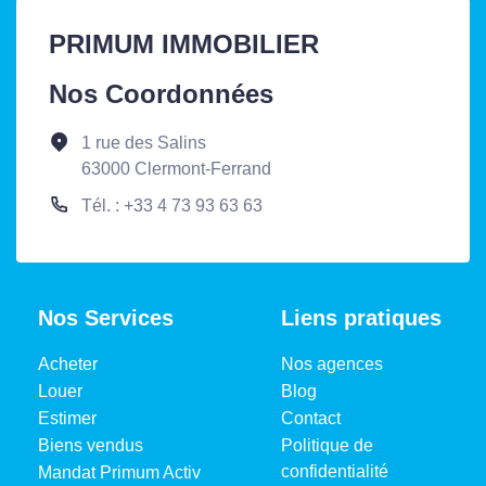
PRIMUM IMMOBILIER
Nos Coordonnées
1 rue des Salins
Montant estimé des dépenses annuelles d'énergie pour
63000 Clermont-Ferrand
un usage standard entre 1680€ et 2310€. indexées aux
années 2021,2022 et 2023 (abonnement compris).
Tél. : +33 4 73 93 63 63
Nos Services
Liens pratiques
Acheter
Nos agences
Louer
Blog
Estimer
Contact
Biens vendus
Politique de
confidentialité
Mandat Primum Activ