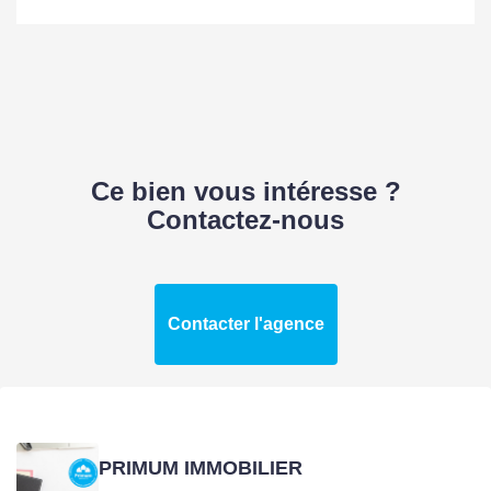
Nb Lots Copropriété
60
Dont lots d'habitation
14
Charges annuelles
2208.87 EUR
(ALUR)
Ce bien vous intéresse ?
Contactez-nous
Procédures
Pas de procédure en
diligentées c/
cours
syndicat de
copropriété
Contacter l'agence
SURFACES
Surface
57.08 m2
PRIMUM IMMOBILIER