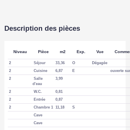
Accès Tramway
5 min
Gare-Métro-RER
10
Description des pièces
ASPECTS FINANCIERS
Niveau
Pièce
m2
Exp.
Vue
Commen
Prix
120000 EUR
2
Séjour
33,36
O
Dégagée
2
Cuisine
6,87
E
ouverte sur
Bien soumis à
Non
2
Salle
3,99
l'encadrement des
d'eau
loyers
2
W.C.
0,81
2
Entrée
0,87
2
Chambre 1
11,18
S
COPROPRIÉTÉ
Cave
Cave
Bien en copropriété
Oui