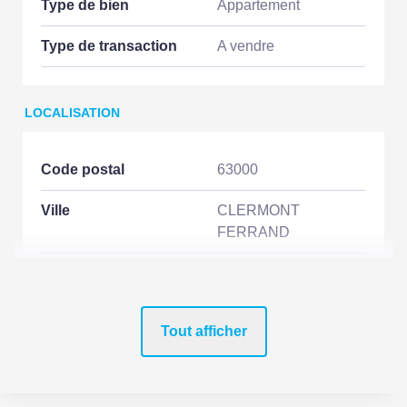
Type de bien
Appartement
Type de transaction
A vendre
LOCALISATION
Code postal
63000
Ville
CLERMONT
FERRAND
Secteur
Pont de Vallières
Etage
2
Tout afficher
Nombre étages
2
Dernier Etage
Oui