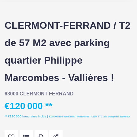
CLERMONT-FERRAND / T2
de 57 M2 avec parking
quartier Philippe
Marcombes - Vallières !
63000 CLERMONT FERRAND
€120 000
**
** €120 000
honoraires inclus
|
|
€115 000
hors honoraires
Honoraires : 4.35% TTC à la charge de l'acquéreur