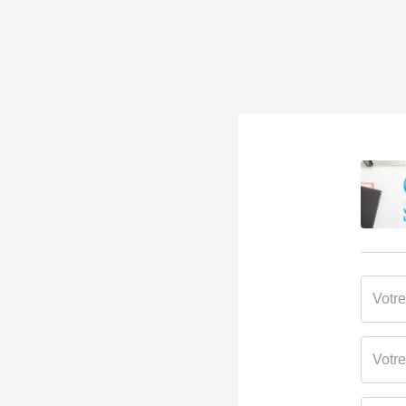
Neuf - Ancien
Neuf
Etat général
Excell
Etat extérieur
Excell
Fenêtres
PVC D
Volets
Roulan
Isolation
Par le 
Assainissement
Tout à
AUTRES