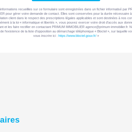
informations recueillies sur ce formulaire sont enregistrées dans un fichier informatisé par
R pour gérer votre demande de contact. Elles sont conservées pour la durée nécessaire à 
elation client dans le respect des prescriptions légales applicables et sont destinées à nos con
ment à la loi « informatique et libertés », vous pouvez exercer votre droit d'accès aux don
nt et les faire rectifier en contactant PRIMUM IMMOBILIER agence@primum-immobilier.fr. 
de l'existence de la liste d'opposition au démarchage téléphonique « Bloctel », sur laquelle 
vous inscrire ici :
https://www.bloctel.gouv.fr/
»
laires