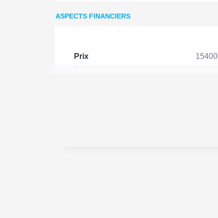
ASPECTS FINANCIERS
Prix
1540
Bien soumis à l'encadrement
Non
des loyers
EXTÉRIEUR
Jardin
Non
Année construction
2026