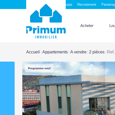
Nos agences
Notre équipe
Recrutement
Parraina
Acheter
Lo
Accueil
Appartements
A vendre
2 pièces
Ref
Programme neuf