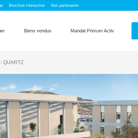
ge
Brochure interactive
Nos partenaires
uer
Biens vendus
Mandat Primum Activ
. : QUARTZ