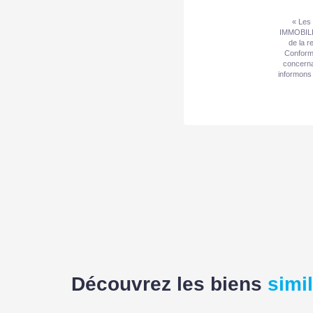
« Les 
IMMOBILIE
de la r
Conformé
concerna
informons 
Découvrez les biens
simi