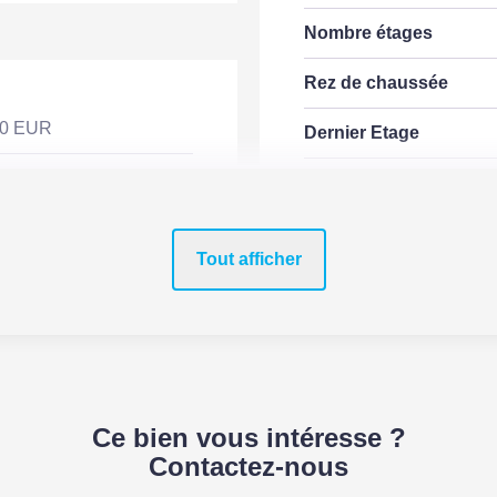
Nombre étages
Rez de chaussée
00 EUR
Dernier Etage
Accès Bus
Tout afficher
SURFACES
Surface
Surface séjour
Ce bien vous intéresse ?
Contactez-nous
Surface terrasse