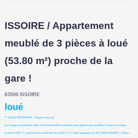
ISSOIRE / Appartement
meublé de 3 pièces à loué
(53.80 m²) proche de la
gare !
63500 ISSOIRE
loué
**
Loyer €620/mois
charges comprises
|
dont charges récupérables: €40/mois (Provisionnelles mensuelles avec régularisation annuelle)
Honoraires charge
|
|
|
locataire: €446 TTC
dont honoraires d'état des lieux: €122 TTC
Dépôt de garantie: €1 160
63500 ISSOIRE
Surface