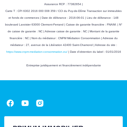
Assurance RCP : 77382654 |
Carte T : CPI 6302 2016 000 008 359 / CCI du Puy-de-Dôme Transaction sur immeubles
et fonds de commerces | Date de délivrance : 2016-06-01 | Lieu de délivrance : 148
boulevard Lavoisier 63000 Clermont-Ferrand | Caisse de garantie financière : FNAIM. | N°
de caisse de garantie : NC | Adresse caisse de garantie : NC | Montant de la garantie
financière : NC | Nom du médiateur : CNPM Médiation Consommation | Adresse du
médiateur : 27, avenue de la Libération 42400 Saint-Chamond | Adresse du site :
https://www.cnpm-mediation-consommation.eu/
| Date d'obtention du label : 01/01/2016
Entreprise juridiquement et financièrement indépendante