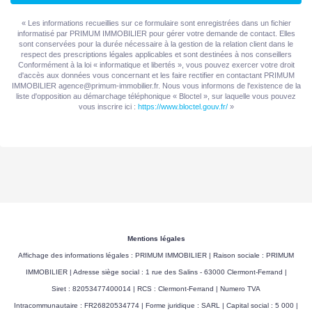
« Les informations recueillies sur ce formulaire sont enregistrées dans un fichier
informatisé par PRIMUM IMMOBILIER pour gérer votre demande de contact. Elles
sont conservées pour la durée nécessaire à la gestion de la relation client dans le
respect des prescriptions légales applicables et sont destinées à nos conseillers
Conformément à la loi « informatique et libertés », vous pouvez exercer votre droit
d'accès aux données vous concernant et les faire rectifier en contactant PRIMUM
IMMOBILIER agence@primum-immobilier.fr. Nous vous informons de l'existence de la
liste d'opposition au démarchage téléphonique « Bloctel », sur laquelle vous pouvez
vous inscrire ici :
https://www.bloctel.gouv.fr/
»
Mentions légales
Affichage des informations légales : PRIMUM IMMOBILIER | Raison sociale : PRIMUM
IMMOBILIER | Adresse siège social : 1 rue des Salins - 63000 Clermont-Ferrand |
Siret : 82053477400014 | RCS : Clermont-Ferrand | Numero TVA
Intracommunautaire : FR26820534774 | Forme juridique : SARL | Capital social : 5 000 |