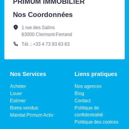
PRIMUM IMMOBILIER
Nos Coordonnées
1 rue des Salins
63000 Clermont-Ferrand
Tél. : +33 4 73 93 63 63
Nos Services
Liens pratiques
Acheter
Nos agences
Louer
Blog
Estimer
Contact
Biens vendus
Politique de
confidentialité
Mandat Primum Activ
Politique des cookies