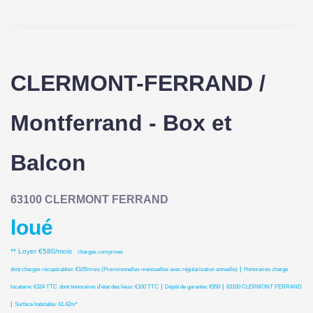
CLERMONT-FERRAND /
Montferrand - Box et
Balcon
63100 CLERMONT FERRAND
loué
**
Loyer €580/mois
charges comprises
|
dont charges récupérables: €105/mois (Provisionnelles mensuelles avec régularisation annuelle)
Honoraires charge
|
|
locataire: €324 TTC
dont honoraires d'état des lieux: €100 TTC
Dépôt de garantie: €950
63100 CLERMONT FERRAND
|
Surface habitable: 41.42m²