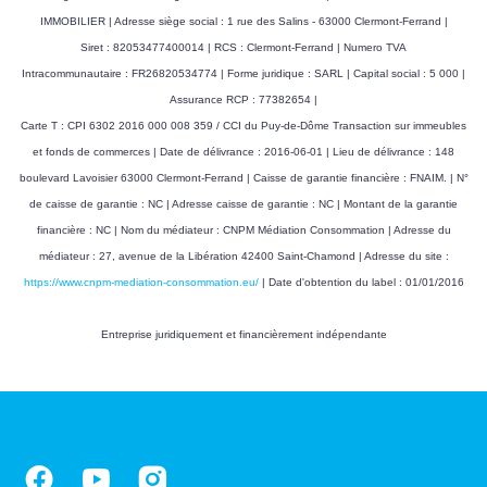
IMMOBILIER | Adresse siège social : 1 rue des Salins - 63000 Clermont-Ferrand |
Siret : 82053477400014 | RCS : Clermont-Ferrand | Numero TVA
Intracommunautaire : FR26820534774 | Forme juridique : SARL | Capital social : 5 000 |
Assurance RCP : 77382654 |
Carte T : CPI 6302 2016 000 008 359 / CCI du Puy-de-Dôme Transaction sur immeubles
et fonds de commerces | Date de délivrance : 2016-06-01 | Lieu de délivrance : 148
boulevard Lavoisier 63000 Clermont-Ferrand | Caisse de garantie financière : FNAIM. | N°
de caisse de garantie : NC | Adresse caisse de garantie : NC | Montant de la garantie
financière : NC | Nom du médiateur : CNPM Médiation Consommation | Adresse du
médiateur : 27, avenue de la Libération 42400 Saint-Chamond | Adresse du site :
https://www.cnpm-mediation-consommation.eu/
| Date d'obtention du label : 01/01/2016
Entreprise juridiquement et financièrement indépendante