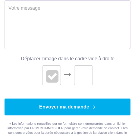
DIAGNOSTICS
Concerné par un Etat
Non
des Risques et
Pollutions (ERP)
Soumis à l'affichage
Non
Déplacer l'image dans le cadre vide à droite
du DPE
Envoyer ma demande
« Les informations recueillies sur ce formulaire sont enregistrées dans un fichier
informatisé par PRIMUM IMMOBILIER pour gérer votre demande de contact. Elles
sont conservées pour la durée nécessaire à la gestion de la relation client dans le