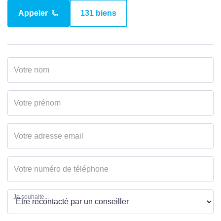
Appeler
131 biens
Bien en copropriété
Oui
Nb Lots Copropriété
100
SURFACES
Surface
52 m2
Surface divisible
0 m2
MANDAT
Je souhaite...
Disponibilité
31/03/2026