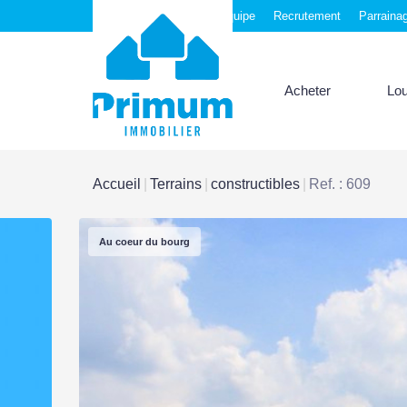
Nos agences
Notre équipe
Recrutement
Parraina
Acheter
Lo
Accueil
Terrains
constructibles
Ref. : 609
Au coeur du bourg