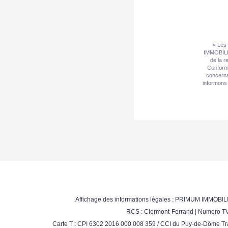
« Les 
IMMOBILIE
de la r
Conformé
concerna
informons 
Affichage des informations légales : PRIMUM IMMOBILI
RCS : Clermont-Ferrand | Numero TVA
Carte T : CPI 6302 2016 000 008 359 / CCI du Puy-de-Dôme Tra