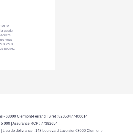
 PRIMUM
la gestion
seillers
nées vous
Nous vous
vous pouvez
s - 63000 Clermont-Ferrand | Siret : 82053477400014 |
: 5 000 | Assurance RCP : 77382654 |
 Lieu de délivrance : 148 boulevard Lavoisier 63000 Clermont-