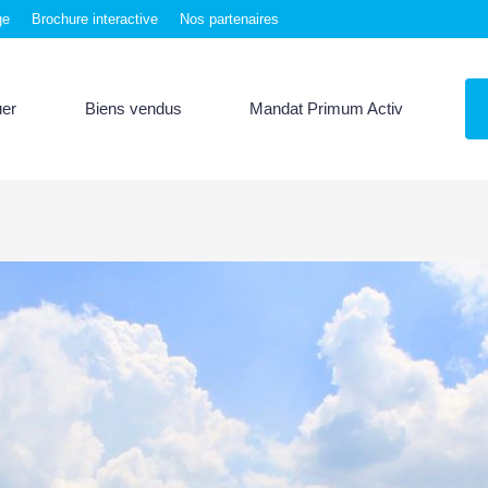
ge
Brochure interactive
Nos partenaires
uer
Biens vendus
Mandat Primum Activ