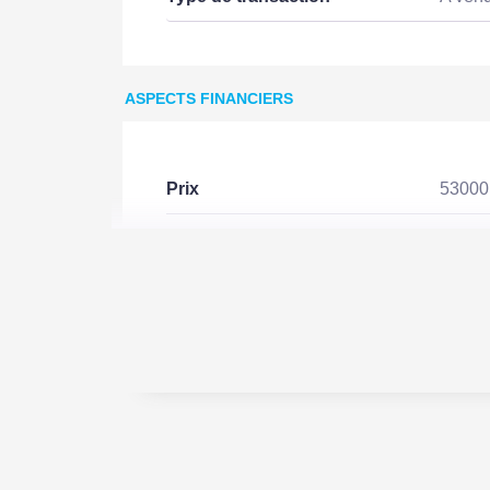
ASPECTS FINANCIERS
Prix
5300
Bien soumis à l'encadrement
Non
des loyers
SURFACES
Surface
1030 