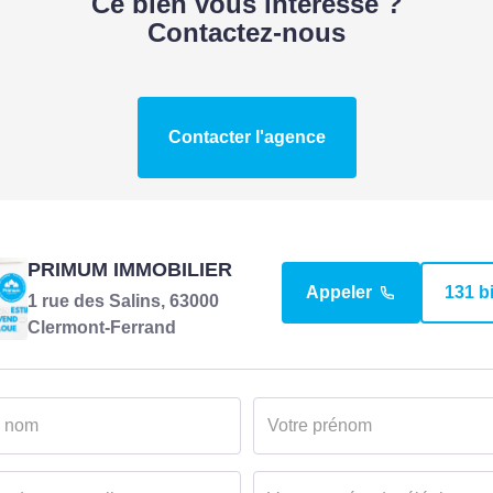
Ce bien vous intéresse ?
m2
Certificat d'urbanisme
Contactez-nous
Construction libre
Type de zone
Contacter l'agence
/2024
DIAGNOSTICS
PRIMUM IMMOBILIER
Appeler
131 b
1 rue des Salins, 63000
Concerné par un Etat 
Clermont-Ferrand
Risques et Pollutions 