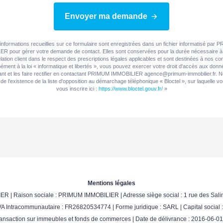
Envoyer ma demande
informations recueillies sur ce formulaire sont enregistrées dans un fichier informatisé par
R pour gérer votre demande de contact. Elles sont conservées pour la durée nécessaire à 
elation client dans le respect des prescriptions légales applicables et sont destinées à nos con
ment à la loi « informatique et libertés », vous pouvez exercer votre droit d'accès aux don
nt et les faire rectifier en contactant PRIMUM IMMOBILIER agence@primum-immobilier.fr. 
de l'existence de la liste d'opposition au démarchage téléphonique « Bloctel », sur laquelle 
vous inscrire ici :
https://www.bloctel.gouv.fr/
»
Mentions légales
ER | Raison sociale : PRIMUM IMMOBILIER | Adresse siège social : 1 rue des Salin
 Intracommunautaire : FR26820534774 | Forme juridique : SARL | Capital social 
nsaction sur immeubles et fonds de commerces | Date de délivrance : 2016-06-01 |