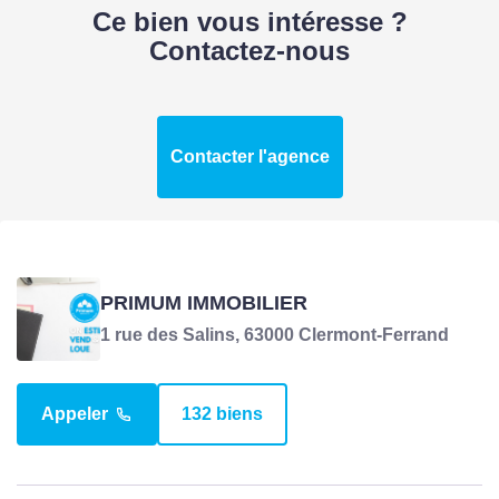
Ce bien vous intéresse ?
SURFACES
Contactez-nous
Surface
522 m2
Surface
522 m2 environ
Contacter l'agence
aménageable
Surface terrain
522 m2
PRIMUM IMMOBILIER
TERRAIN
1 rue des Salins, 63000 Clermont-Ferrand
Longueur
26 m
Appeler
132 biens
Profondeur
23 m
PLU
Oui