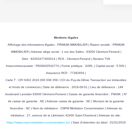
Mentions légales
Affichage des informations légales : PRIMUM IMMOBILIER | Raison sociale : PRIMUM
IMMOBILIER | Adresse siège social : 1 rue des Salins - 63000 Clermont-Ferrand |
Siret : 82053477400014 | RCS : Clermont-Ferrand | Numero TVA
Intracommunautaire : FR26820534774 | Forme juridique : SARL | Capital social : 5 000 |
Assurance RCP : 77382654 |
Carte T : CPI 6302 2016 000 008 359 / CCI du Puy-de-Dôme Transaction sur immeubles
et fonds de commerces | Date de délivrance : 2016-06-01 | Lieu de délivrance : 148
boulevard Lavoisier 63000 Clermont-Ferrand | Caisse de garantie financière : FNAIM. | N°
de caisse de garantie : NC | Adresse caisse de garantie : NC | Montant de la garantie
financière : NC | Nom du médiateur : CNPM Médiation Consommation | Adresse du
médiateur : 27, avenue de la Libération 42400 Saint-Chamond | Adresse du site :
https://www.cnpm-mediation-consommation.eu/
| Date d'obtention du label : 01/01/2016