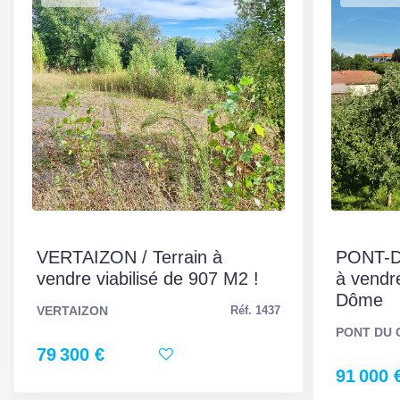
VERTAIZON / Terrain à
PONT-D
vendre viabilisé de 907 M2 !
à vendr
Dôme
VERTAIZON
Réf. 1437
PONT DU 
79 300 €
91 000 