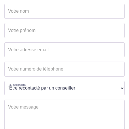
Certificat
Oui
d'urbanisme
Construction libre
Oui
MANDAT
Disponibilité
02/09/2024
Je souhaite...
DIAGNOSTICS
Concerné par un Etat
Non
des Risques et
Pollutions (ERP)