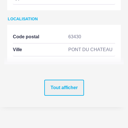
LOCALISATION
Code postal
63430
Ville
PONT DU CHATEAU
ASPECTS FINANCIERS
Tout afficher
Prix
111000 EUR
Bien soumis à
Non
l'encadrement des
loyers