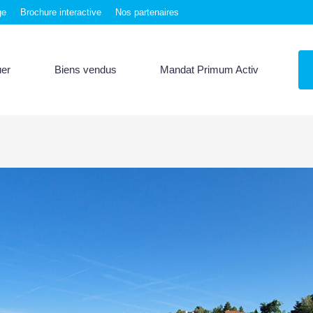
ge
Brochure interactive
Nos partenaires
uer
Biens vendus
Mandat Primum Activ