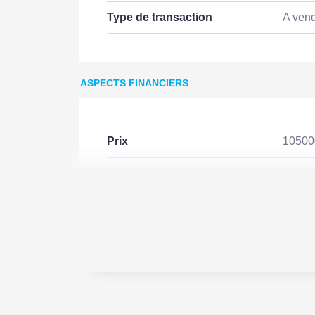
Type de transaction
A ven
ASPECTS FINANCIERS
Prix
1050
Bien soumis à l'encadrement
Non
des loyers
TERRAIN
Longueur
26 m