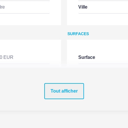
dre
Ville
SURFACES
00 EUR
Surface
Surface aménageable
Surface terrain
Tout afficher
MANDAT