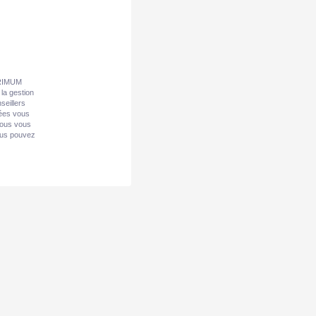
 PRIMUM
la gestion
seillers
nées vous
Nous vous
vous pouvez