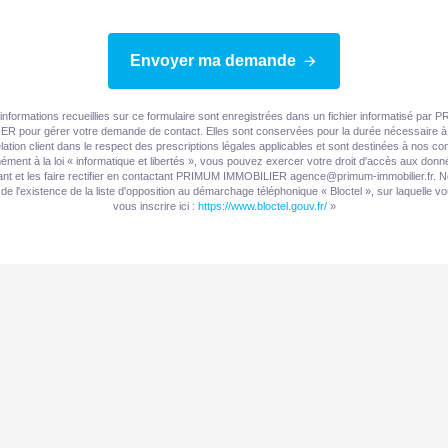
Envoyer ma demande
informations recueillies sur ce formulaire sont enregistrées dans un fichier informatisé par
R pour gérer votre demande de contact. Elles sont conservées pour la durée nécessaire à 
elation client dans le respect des prescriptions légales applicables et sont destinées à nos con
ment à la loi « informatique et libertés », vous pouvez exercer votre droit d'accès aux don
nt et les faire rectifier en contactant PRIMUM IMMOBILIER agence@primum-immobilier.fr. 
de l'existence de la liste d'opposition au démarchage téléphonique « Bloctel », sur laquelle 
vous inscrire ici :
https://www.bloctel.gouv.fr/
»