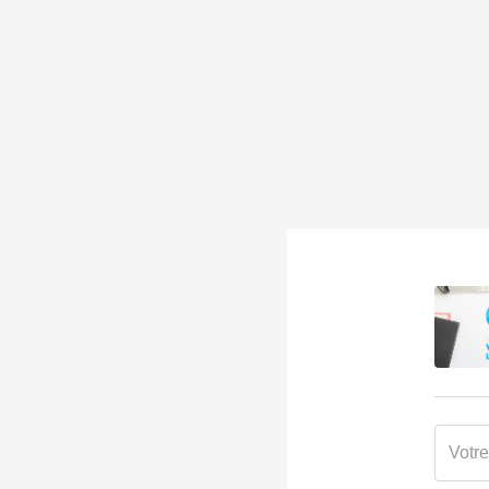
Profondeur
23 m
PLU
Oui
Certificat d'urbanisme
Oui
Construction libre
Oui