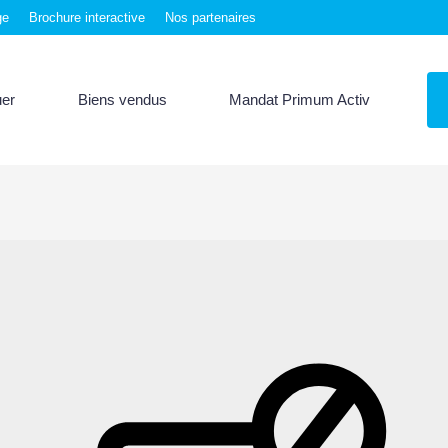
ge
Brochure interactive
Nos partenaires
uer
Biens vendus
Mandat Primum Activ