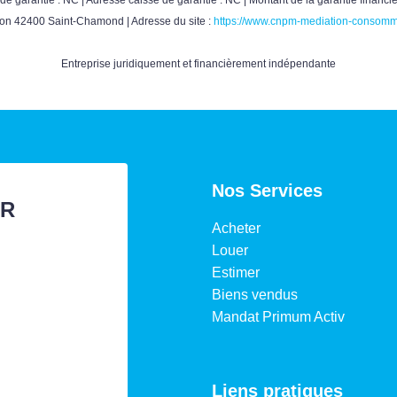
ion 42400 Saint-Chamond | Adresse du site :
https://www.cnpm-mediation-consomm
Entreprise juridiquement et financièrement indépendante
Nos Services
ER
Acheter
Louer
Estimer
Biens vendus
Mandat Primum Activ
Liens pratiques