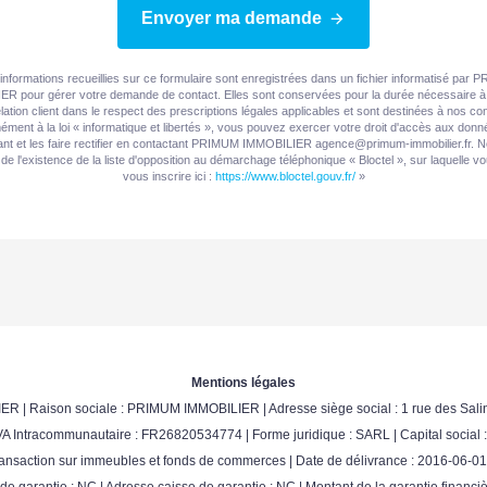
Envoyer ma demande
informations recueillies sur ce formulaire sont enregistrées dans un fichier informatisé par
R pour gérer votre demande de contact. Elles sont conservées pour la durée nécessaire à 
elation client dans le respect des prescriptions légales applicables et sont destinées à nos con
ment à la loi « informatique et libertés », vous pouvez exercer votre droit d'accès aux don
nt et les faire rectifier en contactant PRIMUM IMMOBILIER agence@primum-immobilier.fr. 
de l'existence de la liste d'opposition au démarchage téléphonique « Bloctel », sur laquelle 
vous inscrire ici :
https://www.bloctel.gouv.fr/
»
Mentions légales
ER | Raison sociale : PRIMUM IMMOBILIER | Adresse siège social : 1 rue des Salin
 Intracommunautaire : FR26820534774 | Forme juridique : SARL | Capital social 
nsaction sur immeubles et fonds de commerces | Date de délivrance : 2016-06-01 |
e de garantie : NC | Adresse caisse de garantie : NC | Montant de la garantie fin