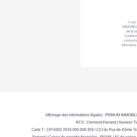
« Les 
IMMOBILIE
de la r
Conformé
concerna
informons 
Affichage des informations légales : PRIMUM IMMOBILI
RCS : Clermont-Ferrand | Numero TVA
Carte T : CPI 6302 2016 000 008 359 / CCI du Puy-de-Dôme Tra
Ferrand | Caisse de garantie financière : FNAIM. | N° de caiss