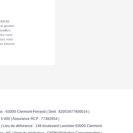
 PRIMUM
la gestion
seillers
nées vous
Nous vous
vous pouvez
s - 63000 Clermont-Ferrand | Siret : 82053477400014 |
: 5 000 | Assurance RCP : 77382654 |
 Lieu de délivrance : 148 boulevard Lavoisier 63000 Clermont-
ancière : NC | Nom du médiateur : CNPM Médiation Consommation |