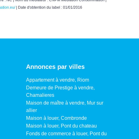
ation.eu/
| Date d'obtention du label : 01/01/2016
Annonces par villes
Appartement à vendre, Riom
Demeure de Prestige à vendre,
Chamalieres
Maison de maître à vendre, Mur sur
allier
Maison à louer, Combronde
Maison à louer, Pont du chateau
Fonds de commerce à louer, Pont du