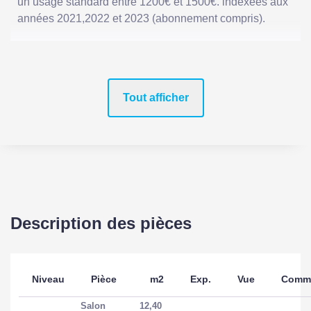
un usage standard entre 1200€ et 1500€. indexées aux
années 2021,2022 et 2023 (abonnement compris).
Tout afficher
Description des pièces
Niveau
Pièce
m2
Exp.
Vue
Comme
Salon
12,40