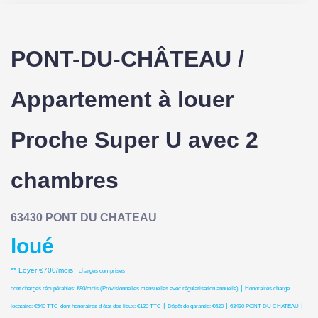
PONT-DU-CHÂTEAU /
Appartement à louer
Proche Super U avec 2
chambres
63430 PONT DU CHATEAU
loué
**
Loyer €700/mois
charges comprises
|
dont charges récupérables: €80/mois (Provisionnelles mensuelles avec régularisation annuelle)
Honoraires charge
|
|
|
locataire: €540 TTC
dont honoraires d'état des lieux: €120 TTC
Dépôt de garantie: €620
63430 PONT DU CHATEAU