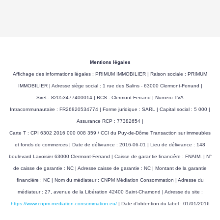
Mentions légales
Affichage des informations légales : PRIMUM IMMOBILIER | Raison sociale : PRIMUM
IMMOBILIER | Adresse siège social : 1 rue des Salins - 63000 Clermont-Ferrand |
Siret : 82053477400014 | RCS : Clermont-Ferrand | Numero TVA
Intracommunautaire : FR26820534774 | Forme juridique : SARL | Capital social : 5 000 |
Assurance RCP : 77382654 |
Carte T : CPI 6302 2016 000 008 359 / CCI du Puy-de-Dôme Transaction sur immeubles
et fonds de commerces | Date de délivrance : 2016-06-01 | Lieu de délivrance : 148
boulevard Lavoisier 63000 Clermont-Ferrand | Caisse de garantie financière : FNAIM. | N°
de caisse de garantie : NC | Adresse caisse de garantie : NC | Montant de la garantie
financière : NC | Nom du médiateur : CNPM Médiation Consommation | Adresse du
médiateur : 27, avenue de la Libération 42400 Saint-Chamond | Adresse du site :
https://www.cnpm-mediation-consommation.eu/
| Date d'obtention du label : 01/01/2016