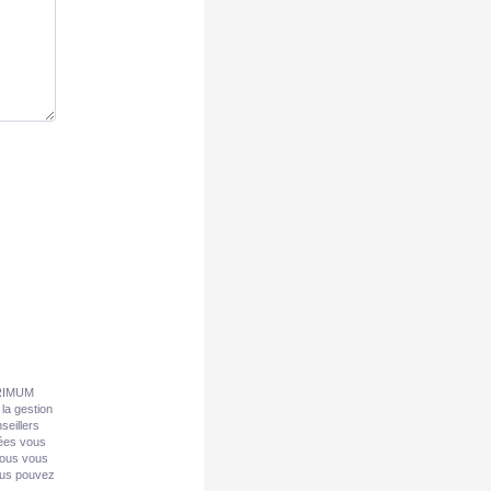
 PRIMUM
la gestion
seillers
nées vous
Nous vous
vous pouvez