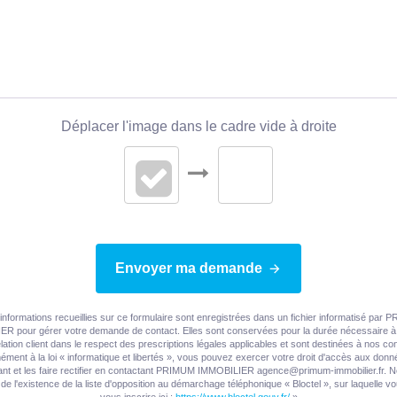
Déplacer l'image dans le cadre vide à droite
Envoyer ma demande
informations recueillies sur ce formulaire sont enregistrées dans un fichier informatisé par
R pour gérer votre demande de contact. Elles sont conservées pour la durée nécessaire à 
elation client dans le respect des prescriptions légales applicables et sont destinées à nos con
ment à la loi « informatique et libertés », vous pouvez exercer votre droit d'accès aux don
nt et les faire rectifier en contactant PRIMUM IMMOBILIER agence@primum-immobilier.fr. 
de l'existence de la liste d'opposition au démarchage téléphonique « Bloctel », sur laquelle 
vous inscrire ici :
https://www.bloctel.gouv.fr/
»