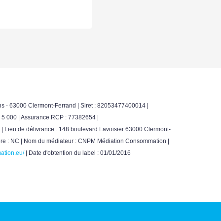
s - 63000 Clermont-Ferrand | Siret : 82053477400014 |
: 5 000 | Assurance RCP : 77382654 |
 Lieu de délivrance : 148 boulevard Lavoisier 63000 Clermont-
ancière : NC | Nom du médiateur : CNPM Médiation Consommation |
ation.eu/
| Date d'obtention du label : 01/01/2016