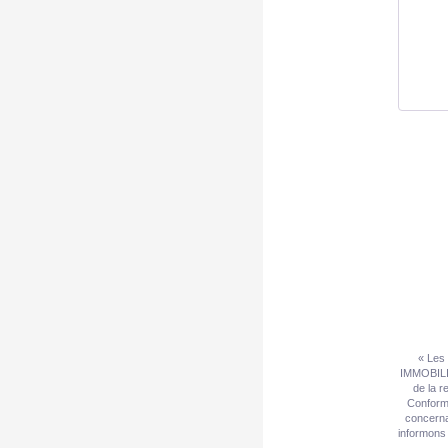
« Les 
IMMOBILIE
de la r
Conformé
concerna
informons 