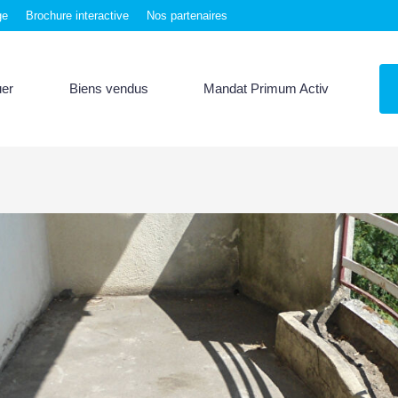
ge
Brochure interactive
Nos partenaires
uer
Biens vendus
Mandat Primum Activ