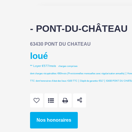
- PONT-DU-CHÂTEAU
63430 PONT DU CHATEAU
loué
**
Loyer €577/mois
charges comprises
|
dont charges récupérables: €60/mois (Provisionnelles mensuelles avec régularisation annuelle)
Hono
|
|
TTC
dont honoraires d'état des lieux: €100 TTC
Dépôt de garantie: €517
63430 PONT DU CHATE
Nos honoraires