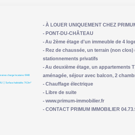
- À LOUER UNIQUEMENT CHEZ PRIMU
- PONT-DU-CHÂTEAU
- Au 2ème étage d'un immeuble de 4 lo
- Rez de chaussée, un terrain (non clos)
stationnements privatifs
- Au deuxième étage, un appartements T3 
aménagée, séjour avec balcon, 2 chambr
raires charge locataire: €448
|
AU
Surface habitable: 74.3m²
- Chauffage électrique
- Libre de suite
- www.primum-immobilier.fr
- CONTACT PRIMUM IMMOBILIER 04.73.93.