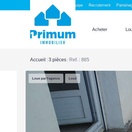
Nos agences
Notre équipe
Recrutement
Parraina
Acheter
Lo
Accueil
3 pièces
Ref. : 865
Loue par l'agence
Loué