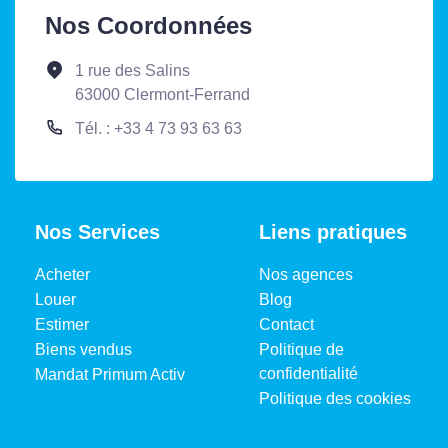
Nos Coordonnées
1 rue des Salins
63000 Clermont-Ferrand
Tél. : +33 4 73 93 63 63
Nos Services
Liens pratiques
Acheter
Nos agences
Louer
Blog
Estimer
Contact
Biens vendus
Politique de
confidentialité
Mandat Primum Activ
Politique des cookies