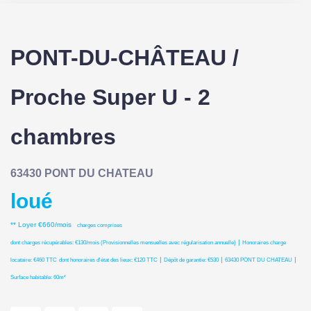
PONT-DU-CHÂTEAU /
Proche Super U - 2
chambres
63430 PONT DU CHATEAU
loué
**
Loyer €660/mois
charges comprises
|
dont charges récupérables: €130/mois (Provisionnelles mensuelles avec régularisation annuelle)
Honoraires charge
|
|
|
locataire: €460 TTC
dont honoraires d'état des lieux: €120 TTC
Dépôt de garantie: €530
63430 PONT DU CHATEAU
Surface habitable: 60m²