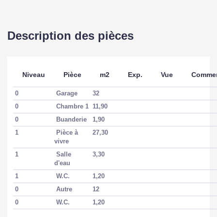
Description des pièces
Niveau
Pièce
m2
Exp.
Vue
Commen
0
Garage
32
0
Chambre 1
11,90
0
Buanderie
1,90
1
Pièce à
27,30
vivre
1
Salle
3,30
d'eau
1
W.C.
1,20
0
Autre
12
0
W.C.
1,20