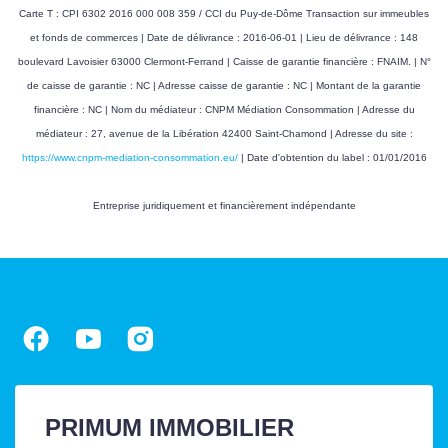
Carte T : CPI 6302 2016 000 008 359 / CCI du Puy-de-Dôme Transaction sur immeubles
et fonds de commerces | Date de délivrance : 2016-06-01 | Lieu de délivrance : 148
boulevard Lavoisier 63000 Clermont-Ferrand | Caisse de garantie financière : FNAIM. | N°
de caisse de garantie : NC | Adresse caisse de garantie : NC | Montant de la garantie
financière : NC | Nom du médiateur : CNPM Médiation Consommation | Adresse du
médiateur : 27, avenue de la Libération 42400 Saint-Chamond | Adresse du site :
https://www.cnpm-mediation-consommation.eu/
| Date d'obtention du label : 01/01/2016
Entreprise juridiquement et financièrement indépendante
PRIMUM IMMOBILIER