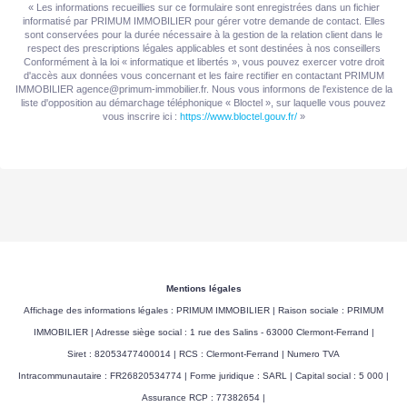
« Les informations recueillies sur ce formulaire sont enregistrées dans un fichier
informatisé par PRIMUM IMMOBILIER pour gérer votre demande de contact. Elles
sont conservées pour la durée nécessaire à la gestion de la relation client dans le
respect des prescriptions légales applicables et sont destinées à nos conseillers
Conformément à la loi « informatique et libertés », vous pouvez exercer votre droit
d'accès aux données vous concernant et les faire rectifier en contactant PRIMUM
IMMOBILIER agence@primum-immobilier.fr. Nous vous informons de l'existence de la
liste d'opposition au démarchage téléphonique « Bloctel », sur laquelle vous pouvez
vous inscrire ici :
https://www.bloctel.gouv.fr/
»
Mentions légales
Affichage des informations légales : PRIMUM IMMOBILIER | Raison sociale : PRIMUM
IMMOBILIER | Adresse siège social : 1 rue des Salins - 63000 Clermont-Ferrand |
Siret : 82053477400014 | RCS : Clermont-Ferrand | Numero TVA
Intracommunautaire : FR26820534774 | Forme juridique : SARL | Capital social : 5 000 |
Assurance RCP : 77382654 |