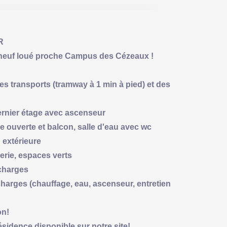
R
euf loué proche Campus des Cézeaux !
s transports (tramway à 1 min à pied) et des
ernier étage avec ascenseur
e ouverte et balcon, salle d'eau avec wc
 extérieure
verie, espaces verts
 charges
harges (chauffage, eau, ascenseur, entretien
on!
sidence disponible sur notre site!