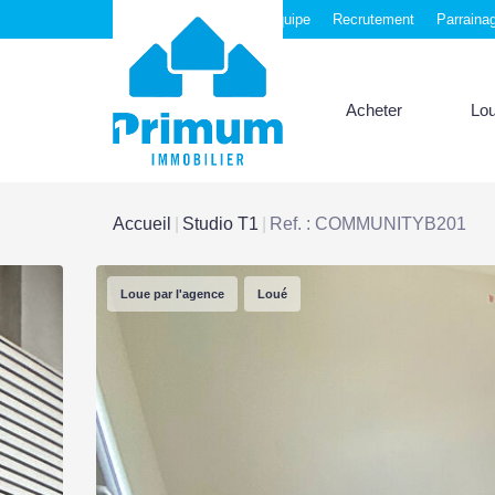
Nos agences
Notre équipe
Recrutement
Parraina
Acheter
Lo
Accueil
Studio T1
Ref. : COMMUNITYB201
Loue par l'agence
Loué