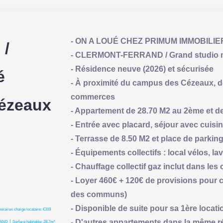
- ON A LOUÉ CHEZ PRIMUM IMMOBILIE
/
- CLERMONT-FERRAND / Grand studio n
- Résidence neuve (2026) et sécurisée
é
- À proximité du campus des Cézeaux, de
commerces
ézeaux
- Appartement de 28.70 M2 au 2ème et d
- Entrée avec placard, séjour avec cuisin
- Terrasse de 8.50 M2 et place de parking
- Équipements collectifs : local vélos, la
- Chauffage collectif gaz inclut dans les
- Loyer 460€ + 120€ de provisions pour c
des communs)
- Disponible de suite pour sa 1ère locati
oraires charge locataire: €319
- D'autres appartements dans la même ré
|
RAND
Surface habitable: 28.7m²