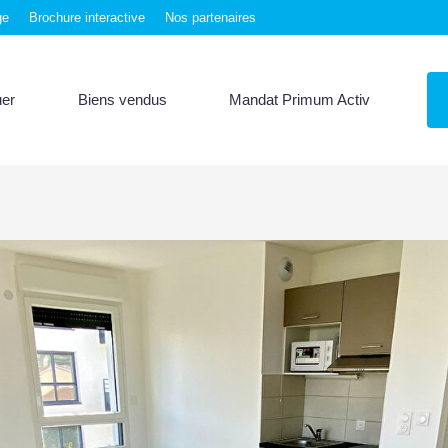
ge
Brochure interactive
Nos partenaires
uer
Biens vendus
Mandat Primum Activ