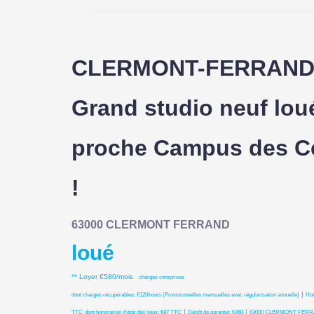
CLERMONT-FERRAND 
Grand studio neuf lou
proche Campus des C
!
63000 CLERMONT FERRAND
loué
**
Loyer €580/mois
charges comprises
|
dont charges récupérables: €120/mois (Provisionnelles mensuelles avec régularisation annuelle)
Hon
|
|
TTC
dont honoraires d'état des lieux: €87 TTC
Dépôt de garantie: €460
63000 CLERMONT FER