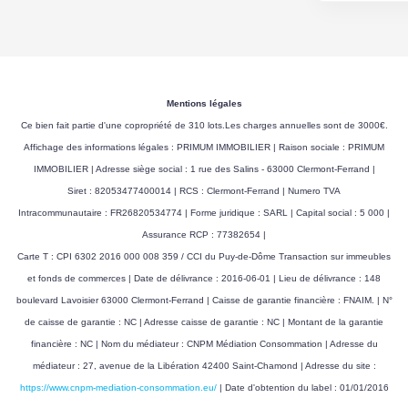
Disponibilité
30/01/2026
DIAGNOSTICS
Mentions légales
Ce bien fait partie d'une copropriété de 310 lots.Les charges annuelles sont de 3000€.
Concerné par un Etat
Non
Affichage des informations légales : PRIMUM IMMOBILIER | Raison sociale : PRIMUM
des Risques et
IMMOBILIER | Adresse siège social : 1 rue des Salins - 63000 Clermont-Ferrand |
Pollutions (ERP)
Siret : 82053477400014 | RCS : Clermont-Ferrand | Numero TVA
Soumis à l'affichage
Oui
Intracommunautaire : FR26820534774 | Forme juridique : SARL | Capital social : 5 000 |
du DPE
Assurance RCP : 77382654 |
Carte T : CPI 6302 2016 000 008 359 / CCI du Puy-de-Dôme Transaction sur immeubles
Date établissement
03/06/2025
et fonds de commerces | Date de délivrance : 2016-06-01 | Lieu de délivrance : 148
Diagnostic
boulevard Lavoisier 63000 Clermont-Ferrand | Caisse de garantie financière : FNAIM. | N°
Energétique
de caisse de garantie : NC | Adresse caisse de garantie : NC | Montant de la garantie
financière : NC | Nom du médiateur : CNPM Médiation Consommation | Adresse du
Consommation
C
médiateur : 27, avenue de la Libération 42400 Saint-Chamond | Adresse du site :
énergie primaire
https://www.cnpm-mediation-consommation.eu/
| Date d'obtention du label : 01/01/2016