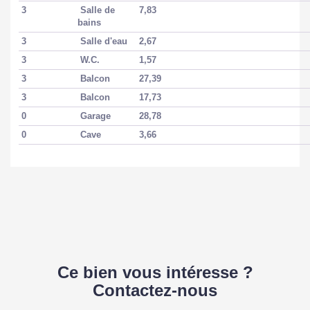
3
Salle de
7,83
COPROPRIÉTÉ
bains
3
Salle d'eau
2,67
3
W.C.
1,57
Bien en copropriété
Oui
3
Balcon
27,39
Nb Lots Copropriété
310
3
Balcon
17,73
0
Garage
28,78
Dont lots d'habitation
81
0
Cave
3,66
Charges annuelles
3000 EUR
(ALUR)
Procédures
Pas de procédure en
diligentées c/
cours
syndicat de
copropriété
Ce bien vous intéresse ?
Contactez-nous
SURFACES