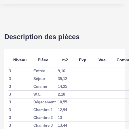
Accès Bus
1 min
Gare-Métro-RER
1
Description des pièces
ASPECTS FINANCIERS
Niveau
Pièce
m2
Exp.
Vue
Comme
Prix
388000 EUR
3
Entrée
9,16
Bien soumis à
Non
3
Séjour
35,12
l'encadrement des
3
Cuisine
14,25
loyers
3
W.C.
2,18
3
Dégagement
10,55
Charges copropriété
250 EUR / mois
3
Chambre 1
12,94
Taxe Foncière
2000 EUR
3
Chambre 2
13
3
Chambre 3
13,44