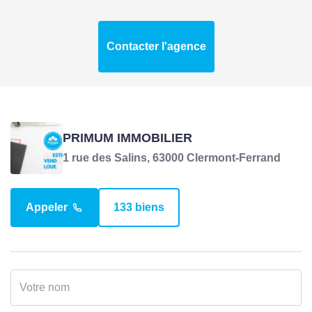
Surface
121 m2
Contacter l'agence
Surface loi Carrez
121.18 m2
Surface séjour
35.12 m2
Surface terrasse
27.38 m2
PRIMUM IMMOBILIER
1 rue des Salins, 63000 Clermont-Ferrand
EXTÉRIEUR
Appeler
133 biens
Jardin
Non
Année construction
2003
Forme Toiture
Toit plat