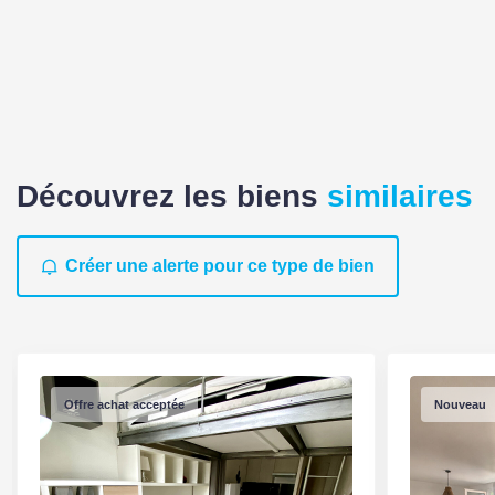
AUTRES
Ascenseur
Oui
Cave(s)
1
Découvrez les biens
similaires
Grenier
Non
Nombre de terrasses
2
Créer une alerte pour ce type de bien
Nombre places
1
parking
Nombre garages/Box
2
Offre achat acceptée
Nouveau
Commentaires
Fibre
internet