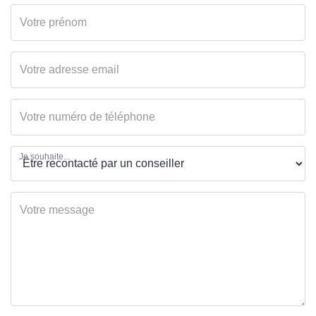
Neuf - Ancien
Récent
Etat général
Excellent
Vis à Vis
Non
Etat extérieur
Excellent
Fenêtres
PVC Double Vitrage
Je souhaite...
Volets
Roulants électriques
Assainissement
Tout à l'égout
INTÉRIEUR
Nombre pièces
5