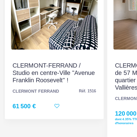
Interphone
Oui
Digicode
Non
Visiophone
Non
Portail électrique
Oui
Accès PMR
Oui
CLERMONT-FERRAND /
CLERMO
Sous-sol
Non
Studio en centre-Ville "Avenue
de 57 M
Franklin Roosevelt" !
quartie
Gardien
Oui
Vallières
CLERMONT FERRAND
Réf. 1516
Panneau Solaire
Non
CLERMON
61 500 €
120 000
MANDAT
dont 4.35% TT
d'honoraires