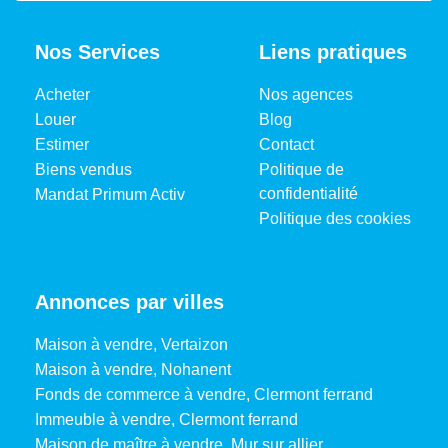
Montant maximum
2090 EUR
estimé des dépenses
Nos Services
Liens pratiques
annuelles d'énergie
pour un usage
Acheter
Nos agences
standard
Louer
Blog
Estimer
Contact
Surface de référence
121.2
Biens vendus
Politique de
confidentialité
Mandat Primum Activ
Politique des cookies
CLASSES DPE/GES
Annonces par villes
Maison à vendre, Vertaizon
Maison à vendre, Nohanent
Fonds de commerce à vendre, Clermont ferrand
Immeuble à vendre, Clermont ferrand
Montant estimé des dépenses annuelles d'énergie pour
Maison de maître à vendre, Mur sur allier