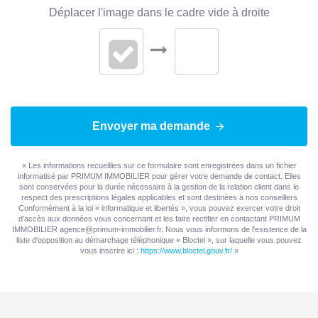
Chambres
3
Déplacer l'image dans le cadre vide à droite
Salle(s) de bains
1
Salle(s) d'eau
1
WC
2
Envoyer ma demande
Cuisine
Indépendante
Aménagée
« Les informations recueillies sur ce formulaire sont enregistrées dans un fichier
informatisé par PRIMUM IMMOBILIER pour gérer votre demande de contact. Elles
Exposition Séjour
EST
sont conservées pour la durée nécessaire à la gestion de la relation client dans le
respect des prescriptions légales applicables et sont destinées à nos conseillers
Conformément à la loi « informatique et libertés », vous pouvez exercer votre droit
Séjour Double
Oui
d'accès aux données vous concernant et les faire rectifier en contactant PRIMUM
IMMOBILIER agence@primum-immobilier.fr. Nous vous informons de l'existence de la
liste d'opposition au démarchage téléphonique « Bloctel », sur laquelle vous pouvez
Type Chauffage
Individuel
vous inscrire ici :
https://www.bloctel.gouv.fr/
»
Etat intérieur
Excellent