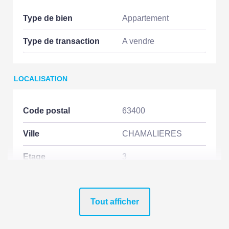
Type de bien
Appartement
Type de transaction
A vendre
LOCALISATION
Code postal
63400
Ville
CHAMALIERES
Etage
3
Nombre étages
4
Tout afficher
Rez de chaussée
Non
Dernier Etage
Non