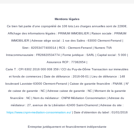
Mentions légales
Ce bien fait partie d'une copropriété de 106 lots.Les charges annuelles sont de 2280€.
Affichage des informations légales : PRIMUM IMMOBILIER | Raison sociale : PRIMUM
IMMOBILIER | Adresse siège social : 1 rue des Salins - 63000 Clermont-Ferrand |
Siret : 82053477400014 | RCS : Clermont-Ferrand | Numero TVA
Intracommunautaire : FR26820534774 | Forme juridique : SARL | Capital social : 5 000 |
Assurance RCP : 77382654 |
Carte T : CPI 6302 2016 000 008 359 / CCI du Puy-de-Dôme Transaction sur immeubles
et fonds de commerces | Date de délivrance : 2016-06-01 | Lieu de délivrance : 148
boulevard Lavoisier 63000 Clermont-Ferrand | Caisse de garantie financière : FNAIM. | N°
de caisse de garantie : NC | Adresse caisse de garantie : NC | Montant de la garantie
financière : NC | Nom du médiateur : CNPM Médiation Consommation | Adresse du
médiateur : 27, avenue de la Libération 42400 Saint-Chamond | Adresse du site :
https://www.cnpm-mediation-consommation.eu/
| Date d'obtention du label : 01/01/2016
Entreprise juridiquement et financièrement indépendante