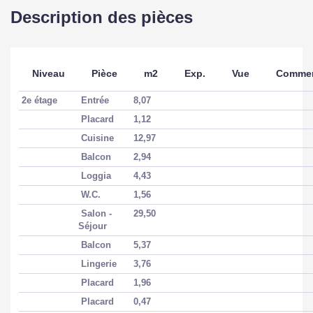
Description des pièces
Niveau
Pièce
m2
Exp.
Vue
Commen
2e étage
Entrée
8,07
Placard
1,12
Cuisine
12,97
Balcon
2,94
Loggia
4,43
W.C.
1,56
Salon -
29,50
Séjour
Balcon
5,37
Lingerie
3,76
Placard
1,96
Placard
0,47