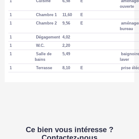
1
Cuisine
6,58
E
aménagée
ouverte
1
Chambre 1
11,60
E
1
Chambre 2
9,56
E
aménage
bureau
1
Dégagement
4,02
1
W.C.
2,20
1
Salle de
5,49
baignoir
bains
laver
1
Terrasse
8,10
E
prise élé
Ce bien vous intéresse ?
Contactez-nous