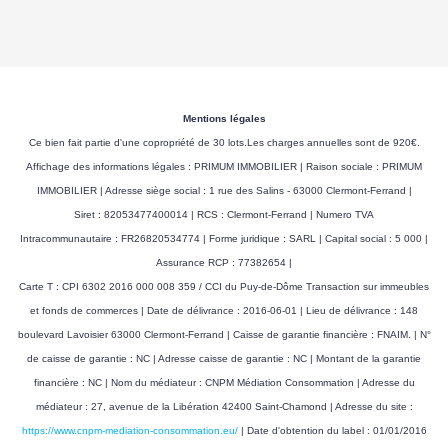
Mentions légales
Ce bien fait partie d'une copropriété de 30 lots.Les charges annuelles sont de 920€.
Affichage des informations légales : PRIMUM IMMOBILIER | Raison sociale : PRIMUM
IMMOBILIER | Adresse siège social : 1 rue des Salins - 63000 Clermont-Ferrand |
Siret : 82053477400014 | RCS : Clermont-Ferrand | Numero TVA
Intracommunautaire : FR26820534774 | Forme juridique : SARL | Capital social : 5 000 |
Assurance RCP : 77382654 |
Carte T : CPI 6302 2016 000 008 359 / CCI du Puy-de-Dôme Transaction sur immeubles
et fonds de commerces | Date de délivrance : 2016-06-01 | Lieu de délivrance : 148
boulevard Lavoisier 63000 Clermont-Ferrand | Caisse de garantie financière : FNAIM. | N°
de caisse de garantie : NC | Adresse caisse de garantie : NC | Montant de la garantie
financière : NC | Nom du médiateur : CNPM Médiation Consommation | Adresse du
médiateur : 27, avenue de la Libération 42400 Saint-Chamond | Adresse du site :
https://www.cnpm-mediation-consommation.eu/
| Date d'obtention du label : 01/01/2016