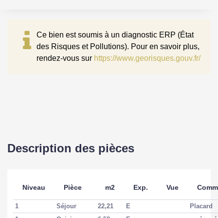
Ce bien est soumis à un diagnostic ERP (État
des Risques et Pollutions). Pour en savoir plus,
rendez-vous sur
https://www.georisques.gouv.fr/
Description des pièces
Niveau
Pièce
m2
Exp.
Vue
Comme
1
Séjour
22,21
E
Placard